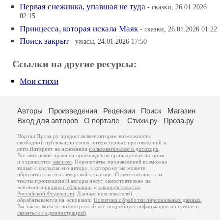
Первая снежинка, упавшая не туда
- сказки, 26.01.2026
02:15
Принцесса, которая искала Маяк
- сказки, 26.01.2026 01:22
Поиск закрыт
- ужасы, 24.01.2026 17:50
Ссылки на другие ресурсы:
Мои стихи
Авторы
Произведения
Рецензии
Поиск
Магазин
Вход для авторов
О портале
Стихи.ру
Проза.ру
Портал Проза.ру предоставляет авторам возможность
свободной публикации своих литературных произведений в
сети Интернет на основании
пользовательского договора
.
Все авторские права на произведения принадлежат авторам
и охраняются
законом
. Перепечатка произведений возможна
только с согласия его автора, к которому вы можете
обратиться на его авторской странице. Ответственность за
тексты произведений авторы несут самостоятельно на
основании
правил публикации
и
законодательства
Российской Федерации
. Данные пользователей
обрабатываются на основании
Политики обработки персональных данных
.
Вы также можете посмотреть более подробную
информацию о портале
и
связаться с администрацией
.