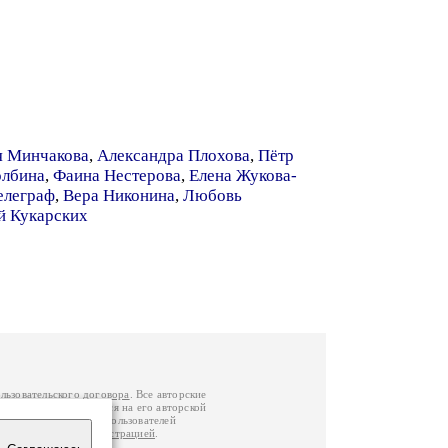
я Минчакова
,
Александра Плохова
,
Пётр
олбина
,
Фаина Нестерова
,
Елена Жукова-
елеграф
,
Вера Никонина
,
Любовь
й Кукарских
льзовательского договора
. Все авторские
у вы можете обратиться на его авторской
й Федерации
. Данные пользователей
е
и
связаться с администрацией
.