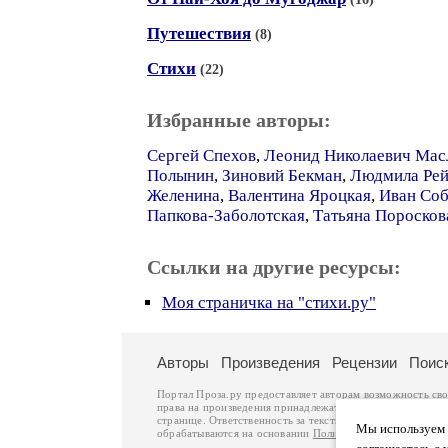
Путешествия
(8)
Стихи
(22)
Избранные авторы:
Сергей Спехов
,
Леонид Николаевич Мас
Полынин
,
Зиновий Бекман
,
Людмила Рей
Желенина
,
Валентина Яроцкая
,
Иван Соб
Папкова-Заболотская
,
Татьяна Поросков
Ссылки на другие ресурсы:
Моя страничка на "стихи.ру"
Авторы
Произведения
Рецензии
Поис
Портал Проза.ру предоставляет авторам возможность св
права на произведения принадлежат авторам и охраняют
странице. Ответственность за тексты произведений авто
Мы используем ф
обрабатываются на основании
Политики обработки перс