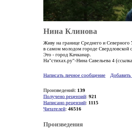
Нина Клинова
Живу на границе Среднего и Северного 
в самом молодом городе Свердловской о
Это - город Качканар.
На"стихах.ру"-Нина Савельева 4 (ссылк
Написать личное сообщение
Добавить 
Произведений:
139
Получено рецензий
:
921
Написано рецензий
:
1115
Читателей
:
46516
Произведения