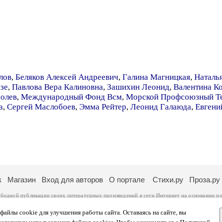
лов
,
Беляков Алексей Андреевич
,
Галина Магницкая
,
Наталь
зе
,
Павлова Вера Калиновна
,
Зашихин Леонид
,
Валентина К
олев
,
Международный Фонд Всм
,
Морской Профсоюзный Т
а
,
Сергей Маслобоев
,
Эмма Рейтер
,
Леонид Галаюда
,
Евгени
к
Магазин
Вход для авторов
О портале
Стихи.ру
Проза.ру
ободной публикации своих литературных произведений в сети Интернет на основании
по
ся
законом
. Перепечатка произведений возможна только с согласия его автора, к котором
ры несут самостоятельно на основании
правил публикации
и
законодательства Российско
айлы cookie для улучшения работы сайта. Оставаясь на сайте, вы
ональных данных
. Вы также можете посмотреть более подробную
информацию о портал