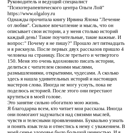
Руководитель и ведущий специалист
"Психотерапевтического центра Ольги Лой"
https://www.olgaloy.ru
Однажды прочитала книгу Ирвина Ялома "Лечение
от любви". Сильное впечатление и мысль, что он
описывает свои истории, а у меня столько историй
каждый день! Такие поучительные, такие важные. И
вопрос:" Почему я не пишу?" Прошло лет пятнадцать
и я рискнула. После первых двух рассказов пришло 4
человека на страницу. После третьего и четвертого
150. Меня это очень вдохновило писать истории,
делиться с читателем своими мыслями,
размышлениями, открытиями, чудесами. А сколько
здесь я нашла удивительных историй и настоящих
мастеров слова. Иногда не могу уснуть, пока не
поделюсь историей. После этого они перестают
крутиться в моей голове.
Это занятие сильно обогатило мою жизнь.
Я благодарна всем, кто читает мои рассказы. Иногда
они помогают задуматься над связями мыслей,
чувств и телесными проявлениями. Буквально узнать
и понять язык тела и отнестись к нему с уважением. В
моей семье здоровье было большой ценностью. И я