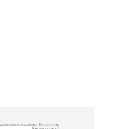
льзовательского договора
. Все авторские
у вы можете обратиться на его авторской