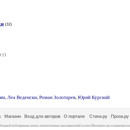
ки
(32)
0:13
кин
,
Леа Веденски
,
Роман Золотарев
,
Юрий Курский
к
Магазин
Вход для авторов
О портале
Стихи.ру
Проза.ру
ободной публикации своих литературных произведений в сети Интернет на основании
по
ся
законом
. Перепечатка произведений возможна только с согласия его автора, к котором