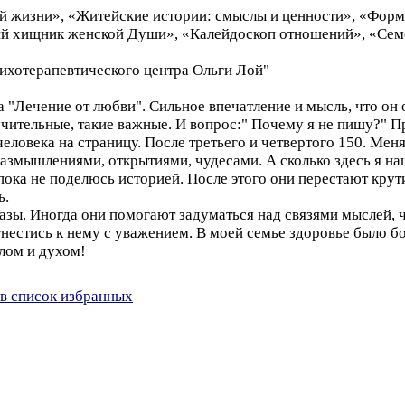
й жизни», «Житейские истории: смыслы и ценности», «Форм
й хищник женской Души», «Калейдоскоп отношений», «Семе
ихотерапевтического центра Ольги Лой"
"Лечение от любви". Сильное впечатление и мысль, что он о
чительные, такие важные. И вопрос:" Почему я не пишу?" Пр
еловека на страницу. После третьего и четвертого 150. Меня
размышлениями, открытиями, чудесами. А сколько здесь я н
пока не поделюсь историей. После этого они перестают крути
ь.
казы. Иногда они помогают задуматься над связями мыслей, 
отнестись к нему с уважением. В моей семье здоровье было 
лом и духом!
в список избранных