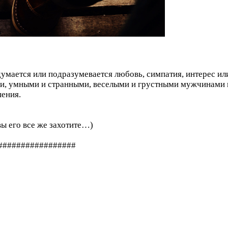
думается или подразумевается любовь, симпатия, интерес и
и, умными и странными, веселыми и грустными мужчинами 
шения.
вы его все же захотите…)
#################