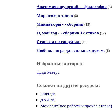
Анатомия ощущений - - философия
(5)
Мир психов-типов
(8)
Миниатюры - - сборник
(13)
О, мой год - - сборник 12 стихов
(12)
Стишата и стишульки
(15)
Любовь - игра для сильных духом.
(6)
Избранные авторы:
Эдди Реверс
Ссылки на другие ресурсы:
ФикБук
ДАЙРИ
Мой сайт (все работы и прочее старьё