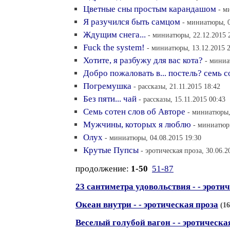
Цветные сны простым карандашом
- м
Я разучился быть самцом
- миниатюры, 0
Ждущим снега...
- миниатюры, 22.12.2015 
Fuck the system!
- миниатюры, 13.12.2015 
Хотите, я разбужу для вас кота?
- миниа
Добро пожаловать в... постель? семь со
Погремушка
- рассказы, 21.11.2015 18:42
Без пяти... чай
- рассказы, 15.11.2015 00:43
Семь сотен слов об Авторе
- миниатюры,
Мужчины, которых я люблю
- миниатюры
Олух
- миниатюры, 04.08.2015 19:30
Крутые Пупсы
- эротическая проза, 30.06.2
продолжение:
1-50
51-87
23 сантиметра удовольствия - - эроти
Океан внутри - - эротическая проза
(16
Веселый голубой вагон - - эротическа