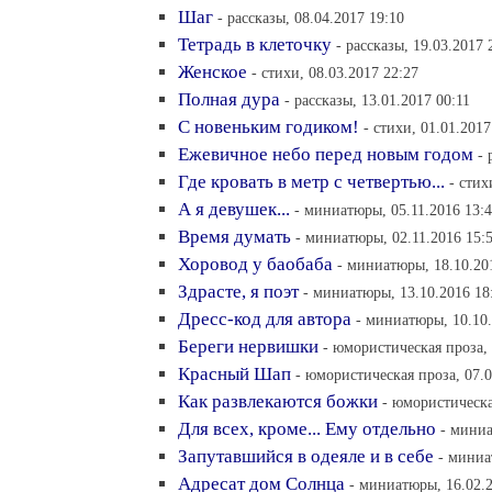
Шаг
- рассказы, 08.04.2017 19:10
Тетрадь в клеточку
- рассказы, 19.03.2017 
Женское
- стихи, 08.03.2017 22:27
Полная дура
- рассказы, 13.01.2017 00:11
C новеньким годиком!
- стихи, 01.01.2017
Ежевичное небо перед новым годом
- 
Где кровать в метр с четвертью...
- стих
А я девушек...
- миниатюры, 05.11.2016 13:
Время думать
- миниатюры, 02.11.2016 15:
Хоровод у баобаба
- миниатюры, 18.10.20
Здрасте, я поэт
- миниатюры, 13.10.2016 18
Дресс-код для автора
- миниатюры, 10.10.
Береги нервишки
- юмористическая проза, 
Красный Шап
- юмористическая проза, 07.0
Как развлекаются божки
- юмористическа
Для всех, кроме... Ему отдельно
- миниа
Запутавшийся в одеяле и в себе
- миниа
Адресат дом Солнца
- миниатюры, 16.02.2