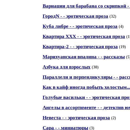
Вариации для барабана со скрипкой - 
ГородN - - эротическая проза
(32)
Куба либре - - эротическая проза
(4)
Квартира ХХХ - - эротическая проза
(1
Квартира-2 - - эротическая проза
(19)
Марихуанская впадина - - рассказы
(5
Азбука для взрослых
(30)
Параллели и перпендикуляры - - рас
Как в кайф иногда побыть холостым..
Голубые васильки - - эротическая про
Ангелы в ассортименте - - детектив ю
Невеста - - эротическая проза
(2)
Сара - - миниатюры
(3)