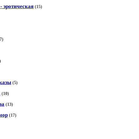
- эротическая
(15)
7)
)
сказы
(5)
.
(10)
за
(13)
мор
(17)