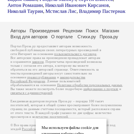
Антон Ромашин
,
Николай Иванович Кирсанов
,
Николай Таурин
,
Мстислав Лис
,
Владимир Пастернак
Авторы
Произведения
Рецензии
Поиск
Магазин
Вход для авторов
О портале
Стихи.ру
Проза.ру
Портал Проза.ру предоставляет авторам возможность
свободной публикации своих литературных произведений в
сети Интернет на основании
пользовательского договора
.
Все авторские права на произведения принадлежат авторам
и охраняются
законом
. Перепечатка произведений возможна
только с согласия его автора, к которому вы можете
обратиться на его авторской странице. Ответственность за
тексты произведений авторы несут самостоятельно на
основании
правил публикации
и
законодательства
Российской Федерации
. Данные пользователей
обрабатываются на основании
Политики обработки персональных данных
.
Вы также можете посмотреть более подробную
информацию о портале
и
связаться с администрацией
.
Ежедневная аудитория портала Проза.ру – порядка 100 тысяч
посетителей, которые в общей сумме просматривают более полумиллиона
страниц по данным счетчика посещаемости, который расположен справа
от этого текста. В каждой графе указано по две цифры: количество
просмотров и количество посетителей.
© Все права принадлежат авторам, 2000-2026. Портал работает под
Мы используем файлы cookie для
эгидой
Российского союза писателей
.
18+
улучшения работы сайта.