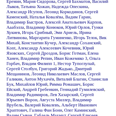
Еремин
,
Мария Сидорова
,
Сергей Бахматов
,
Василий
Лыков
,
Татьяна Хожан
,
Надежда Опескина
,
Александр Исупов
,
Леонид Коркодинов
,
Сергей
Каменский
,
Наталья Ковалёва
,
Вадим Гарин
,
Владимир Быстров
,
Алексей Анатольевич Карпов
,
Ааабэлла
,
Владимир Конюков
,
Юрий Орлов
,
Гунки
Хукиев
,
Игорь Срибный
,
Эми Ариель
,
Ирина
Литвинова
,
Маргарита Гуминенко
,
Игорь Телок
,
Вик
Михай
,
Константин Кучер
,
Александр Соханский
,
Kont
,
Александр Алексеевич Кочевник
,
Юрий
Язовских
,
Сергей Дроздов
,
Борис Готман
,
Елена
Ханен
,
Владимир Репин
,
Иван Кожемяко 3
,
Ольга
Горбач
,
Владим Филипп 1
,
Нестор Тупоглупай
,
Сергей Столбун
,
Григорий Жадько
,
Дмитрий
Мещанинов
,
Леонид Николаевич Маслов
,
Сергей
Галикин
,
Антон Мухачёв
,
Виталий Благин
,
Станислав
Бук
,
Михайлов Юрий
,
Римма Ромашич
,
Борис
Ейский
,
Андрей Гребенкин
,
Геннадий Гумилевский
,
Владимир Радимиров
,
Лев Хазарский
,
Сергей
Юрьевич Ворон
,
Августа Миллер
,
Владимир
Врубель
,
Валерий Ковалевъ
,
Альберт Иванович
Храптович
,
Галина Фан Бонн
,
Олег Каминский
,
Вадим Сыван
,
Габдель Махмут
,
Сергей Елисеев
,