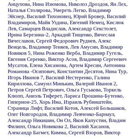
Анцупова
,
Нина Изюмова
,
Николоз Дроздов
,
Ян Лех
,
Наталья Столярова
,
Умереть Легко
,
Владимир
Эйснер
,
Василий Тихоновец
,
Юрий Бровер
,
Василий
Владимиров
,
Майя Уздина
,
Евгений Немец
,
Кислюк
Лев
,
Самарцев Владислав
,
Александр Секстолет
,
Ирина Березина-2
,
Аркадий Тищенко
,
Вячеслав
Вячеславов
,
Сергей Федорович Руднев
,
Алекс
Венцель
,
Владимир Теняев
,
Лев Амусин
,
Владимир
Новиков 5
,
Нина Роженко Верба
,
Владимир Гугель
,
Евгения Серенко
,
Виктор Асов
,
Владимир Сергеевич
Мусатов
,
Елена Хисамова
,
Артем Кресин
,
Антонина
Романова -Осипович
,
Константин Десятов
,
Нина Тур
,
Игорь Иванов 7
,
Василий Нестеренко
,
Галина
Кириллова
,
Самуил Минькин
,
Валерий Иванов 2
,
Петров Сергей Петрович
,
Ольга Гуськова
,
Торкель
Клюпп
,
Аниэль Тиферет
,
Лариса Прошина-Бутенко
,
Гиперион-25
,
Хорь Има
,
Израиль Рубинштейн
,
Страница Лифт
,
Василий Котов
,
Алексей Большаков
,
Олег Новгородов
,
Владимир Левченко-Барнаул
,
Александр Никишин
,
Он Ол
,
Яков Капустин
,
Владим
Филипп
,
Ольга Новикова 2
,
Василий Хасанов
,
Александр Багмет
,
Кимма
,
Сергей Взоров
,
Виктор