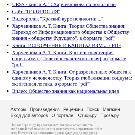
URSS - книги А. Т. Харчевникова по полилогии
Сайт. "ПОЛИЛОГИЯ"
Видеоролик "Краткий курс полилогии ..."
Харчевников А. Т. Книга: Теория Общества знания:
Переход от Информационного общества к Обществу
знания - обществу будущего", в формате "pdf"
Книга: ИСПОРЧЕННЫЙ КАПИТАЛИЗМ ... - PDF
Харчевников А. Т. Книга: Критическая теория
социализма. (Политическая технология), в формате
"pdf"
Харчевников А. Т. Книга: От разрозненных обществ к
единому человечеству. Теория глобализации социума:
экзогенная логика, в формате "pdf"
Видео: Общество знания как национальная идея
Авторы
Произведения
Рецензии
Поиск
Магазин
Вход для авторов
О портале
Стихи.ру
Проза.ру
Портал Проза.ру предоставляет авторам возможность
свободной публикации своих литературных произведений в
сети Интернет на основании
пользовательского договора
.