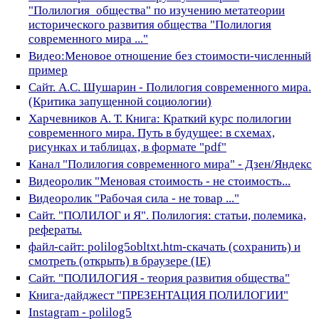
"Полилогия_общества" по изучению метатеории
исторического развития общества "Полилогия
современного мира ..."
Видео:Меновое отношение без стоимости-численный
пример
Сайт. А.С. Шушарин - Полилогия современного мира.
(Критика запущенной социологии)
Харчевников А. Т. Книга: Краткий курс полилогии
современного мира. Путь в будущее: в схемах,
рисунках и таблицах, в формате "pdf"
Канал "Полилогия современного мира" - Дзен/Яндекс
Видеоролик "Меновая стоимость - не стоимость...
Видеоролик "Рабочая сила - не товар ..."
Сайт. "ПОЛИЛОГ и Я". Полилогия: статьи, полемика,
рефераты.
файл-сайт: polilog5obltxt.htm-скачать (сохранить) и
смотреть (открыть) в браузере (IE)
Сайт. "ПОЛИЛОГИЯ - теория развития общества"
Книга-дайджест "ПРЕЗЕНТАЦИЯ ПОЛИЛОГИИ"
Instagram - polilog5