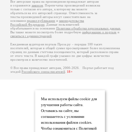
Все авторские права на произведения принадлежат авторам
и охраняются
законом
. Перепечатка произведений возможна
только с согласия его автора, к которому вы можете
обратиться на его авторской странице. Ответственность за
тексты произведений авторы несут самостоятельно на
основании
правил публикации
и
законодательства
Российской Федерации
. Данные пользователей
обрабатываются на основании
Политики обработки персональных данных
.
Вы также можете посмотреть более подробную
информацию о портале
и
связаться с администрацией
.
Ежедневная аудитория портала Проза.ру – порядка 100 тысяч
посетителей, которые в общей сумме просматривают более полумиллиона
страниц по данным счетчика посещаемости, который расположен справа
от этого текста. В каждой графе указано по две цифры: количество
просмотров и количество посетителей.
© Все права принадлежат авторам, 2000-2026. Портал работает под
эгидой
Российского союза писателей
.
18+
Мы используем файлы cookie для
улучшения работы сайта.
Оставаясь на сайте, вы
соглашаетесь с условиями
использования файлов cookies.
Чтобы ознакомиться с Политикой