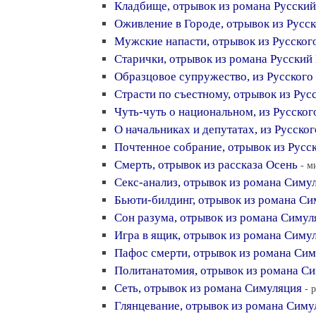
Кладбище, отрывок из романа Русски
Оживление в Городе, отрывок из Русс
Мужские напасти, отрывок из Русског
Старички, отрывок из романа Русский
Образцовое супружество, из Русского
Страсти по съестному, отрывок из Рус
Чуть-чуть о национальном, из Русско
О начальниках и депутатах, из Русско
Почтенное собрание, отрывок из Русс
Смерть, отрывок из рассказа Осень
- м
Секс-анализ, отрывок из романа Симу
Бьюти-билдинг, отрывок из романа Си
Сон разума, отрывок из романа Симул
Игра в ящик, отрывок из романа Симу
Пафос смерти, отрывок из романа Си
Политанатомия, отрывок из романа С
Сеть, отрывок из романа Симуляция
- 
Глянцевание, отрывок из романа Симу