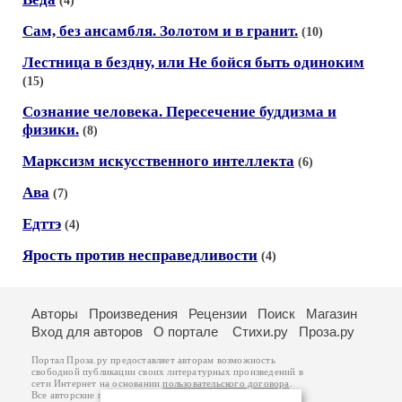
(4)
Сам, без ансамбля. Золотом и в гранит.
(10)
Лестница в бездну, или Не бойся быть одиноким
(15)
Сознание человека. Пересечение буддизма и
физики.
(8)
Марксизм искусственного интеллекта
(6)
Ава
(7)
Едттэ
(4)
Ярость против несправедливости
(4)
Авторы
Произведения
Рецензии
Поиск
Магазин
Вход для авторов
О портале
Стихи.ру
Проза.ру
Портал Проза.ру предоставляет авторам возможность
свободной публикации своих литературных произведений в
сети Интернет на основании
пользовательского договора
.
Все авторские права на произведения принадлежат авторам