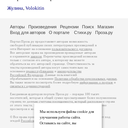
Жулина
,
Volokitin
Авторы
Произведения
Рецензии
Поиск
Магазин
Вход для авторов
О портале
Стихи.ру
Проза.ру
Портал Проза.ру предоставляет авторам возможность
свободной публикации своих литературных произведений в
сети Интернет на основании
пользовательского договора
.
Все авторские права на произведения принадлежат авторам
и охраняются
законом
. Перепечатка произведений возможна
только с согласия его автора, к которому вы можете
обратиться на его авторской странице. Ответственность за
тексты произведений авторы несут самостоятельно на
основании
правил публикации
и
законодательства
Российской Федерации
. Данные пользователей
обрабатываются на основании
Политики обработки персональных данных
.
Вы также можете посмотреть более подробную
информацию о портале
и
связаться с администрацией
.
Ежедневная аудитория портала Проза.ру – порядка 100 тысяч
посетителей, которые в общей сумме просматривают более полумиллиона
страниц по данным счетчика посещаемости, который расположен справа
от этого текста. В каждой графе указано по две цифры: количество
просмотров и количество посетителей.
Мы используем файлы cookie для
© Все права принадлежат авторам, 2000-2026. Портал работает под
улучшения работы сайта.
эгидой
Российского союза писателей
.
18+
Оставаясь на сайте, вы