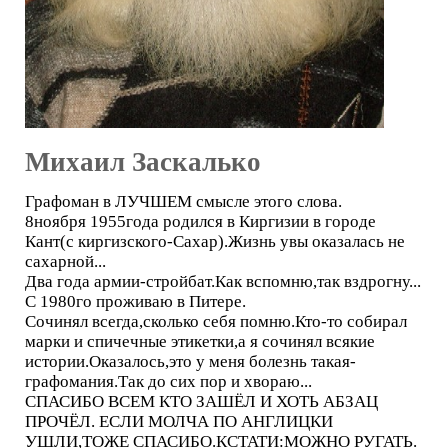
Михаил Заскалько
Графоман в ЛУЧШЕМ смысле этого слова.
8ноября 1955года родился в Киргизии в городе
Кант(с киргизского-Сахар).Жизнь увы оказалась не
сахарной...
Два года армии-стройбат.Как вспомню,так вздрогну...
С 1980го проживаю в Питере.
Сочинял всегда,сколько себя помню.Кто-то собирал
марки и спичечные этикетки,а я сочинял всякие
истории.Оказалось,это у меня болезнь такая-
графомания.Так до сих пор и хвораю...
СПАСИБО ВСЕМ КТО ЗАШЁЛ И ХОТЬ АБЗАЦ
ПРОЧЁЛ. ЕСЛИ МОЛЧА ПО АНГЛИЦКИ
УШЛИ,ТОЖЕ СПАСИБО.КСТАТИ:МОЖНО РУГАТЬ.