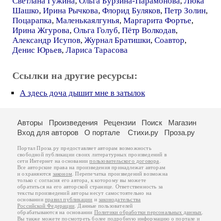
Светлана Гужина
,
Ольга Бурзина-Парамонова
,
Люка
Шашко
,
Ирина Рычкова
,
Флорид Буляков
,
Петр Золин
,
Поцарапка
,
Маленькаялгунья
,
Маргарита Фортье
,
Ирина Жгурова
,
Ольга Голуб
,
Пётр Волкодав
,
Александр Исупов
,
Журнал Братишки
,
Соавтор
,
Денис Юрьев
,
Лариса Тарасова
Ссылки на другие ресурсы:
А здесь доча дышит мне в затылок
Авторы
Произведения
Рецензии
Поиск
Магазин
Вход для авторов
О портале
Стихи.ру
Проза.ру
Портал Проза.ру предоставляет авторам возможность
свободной публикации своих литературных произведений в
сети Интернет на основании
пользовательского договора
.
Все авторские права на произведения принадлежат авторам
и охраняются
законом
. Перепечатка произведений возможна
только с согласия его автора, к которому вы можете
обратиться на его авторской странице. Ответственность за
тексты произведений авторы несут самостоятельно на
основании
правил публикации
и
законодательства
Российской Федерации
. Данные пользователей
обрабатываются на основании
Политики обработки персональных данных
.
Вы также можете посмотреть более подробную
информацию о портале
и