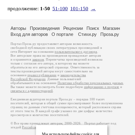
продолжение:
1-50
51-100
101-150
→
Авторы
Произведения
Рецензии
Поиск
Магазин
Вход для авторов
О портале
Стихи.ру
Проза.ру
Портал Проза.ру предоставляет авторам возможность
свободной публикации своих литературных произведений в
сети Интернет на основании
пользовательского договора
.
Все авторские права на произведения принадлежат авторам
и охраняются
законом
. Перепечатка произведений возможна
только с согласия его автора, к которому вы можете
обратиться на его авторской странице. Ответственность за
тексты произведений авторы несут самостоятельно на
основании
правил публикации
и
законодательства
Российской Федерации
. Данные пользователей
обрабатываются на основании
Политики обработки персональных данных
.
Вы также можете посмотреть более подробную
информацию о портале
и
связаться с администрацией
.
Ежедневная аудитория портала Проза.ру – порядка 100 тысяч
посетителей, которые в общей сумме просматривают более полумиллиона
страниц по данным счетчика посещаемости, который расположен справа
от этого текста. В каждой графе указано по две цифры: количество
просмотров и количество посетителей.
© Все права принадлежат авторам, 2000-2026. Портал работает под
эгидой
Российского союза писателей
.
18+
Мы используем файлы cookie для