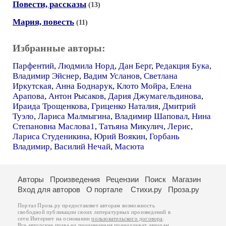
Повести, рассказы
(13)
Мария, повесть
(11)
Избранные авторы:
Парфентий
,
Людмила Норд
,
Дан Берг
,
Редакция Бука
,
Владимир Эйснер
,
Вадим Усланов
,
Светлана
Иркутская
,
Анна Боднарук
,
Клото Мойра
,
Елена
Арапова
,
Антон Рысаков
,
Дария Джумагельдинова
,
Ираида Трощенкова
,
Гриценко Наталия
,
Дмитрий
Туэло
,
Лариса Малмыгина
,
Владимир Шаповал
,
Нина
Степановна Маслова1
,
Татьяна Микулич
,
Лерис
,
Лариса Студеникина
,
Юрий Воякин
,
Горбань
Владимир
,
Василий Нечай
,
Масюта
Авторы
Произведения
Рецензии
Поиск
Магазин
Вход для авторов
О портале
Стихи.ру
Проза.ру
Портал Проза.ру предоставляет авторам возможность
свободной публикации своих литературных произведений в
сети Интернет на основании
пользовательского договора
.
Все авторские права на произведения принадлежат авторам