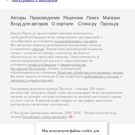
Авторы
Произведения
Рецензии
Поиск
Магазин
Вход для авторов
О портале
Стихи.ру
Проза.ру
Портал Проза.ру предоставляет авторам возможность
свободной публикации своих литературных произведений в
сети Интернет на основании
пользовательского договора
.
Все авторские права на произведения принадлежат авторам
и охраняются
законом
. Перепечатка произведений возможна
только с согласия его автора, к которому вы можете
обратиться на его авторской странице. Ответственность за
тексты произведений авторы несут самостоятельно на
основании
правил публикации
и
законодательства
Российской Федерации
. Данные пользователей
обрабатываются на основании
Политики обработки персональных данных
.
Вы также можете посмотреть более подробную
информацию о портале
и
связаться с администрацией
.
Ежедневная аудитория портала Проза.ру – порядка 100 тысяч
посетителей, которые в общей сумме просматривают более полумиллиона
страниц по данным счетчика посещаемости, который расположен справа
от этого текста. В каждой графе указано по две цифры: количество
просмотров и количество посетителей.
© Все права принадлежат авторам, 2000-2026. Портал работает под
эгидой
Российского союза писателей
.
18+
Мы используем файлы cookie для