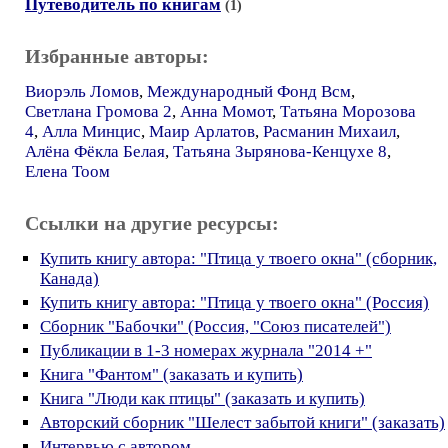
Путеводитель по книгам
(1)
Избранные авторы:
Виорэль Ломов
,
Международный Фонд Всм
,
Светлана Громова 2
,
Анна Момот
,
Татьяна Морозова
4
,
Алла Минцис
,
Маир Арлатов
,
Расманин Михаил
,
Алёна Фёкла Белая
,
Татьяна Зырянова-Кенцухе 8
,
Елена Тоом
Ссылки на другие ресурсы:
Купить книгу автора: "Птица у твоего окна" (сборник,
Канада)
Купить книгу автора: "Птица у твоего окна" (Россия)
Сборник "Бабочки" (Россия, "Союз писателей")
Публикации в 1-3 номерах журнала "2014 +"
Книга "Фантом" (заказать и купить)
Книга "Люди как птицы" (заказать и купить)
Авторский сборник "Шелест забытой книги" (заказать)
Интервью с автором