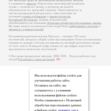
Все авторские права на произведения принадлежат авторам
и охраняются
законом
. Перепечатка произведений возможна
только с согласия его автора, к которому вы можете
обратиться на его авторской странице. Ответственность за
тексты произведений авторы несут самостоятельно на
основании
правил публикации
и
законодательства
Российской Федерации
. Данные пользователей
обрабатываются на основании
Политики обработки персональных данных
.
Вы также можете посмотреть более подробную
информацию о портале
и
связаться с администрацией
.
Ежедневная аудитория портала Проза.ру – порядка 100 тысяч
посетителей, которые в общей сумме просматривают более полумиллиона
страниц по данным счетчика посещаемости, который расположен справа
от этого текста. В каждой графе указано по две цифры: количество
просмотров и количество посетителей.
© Все права принадлежат авторам, 2000-2026. Портал работает под
эгидой
Российского союза писателей
.
18+
Мы используем файлы cookie для
улучшения работы сайта.
Оставаясь на сайте, вы
соглашаетесь с условиями
использования файлов cookies.
Чтобы ознакомиться с Политикой
обработки персональных данных
и файлов cookie,
нажмите здесь
.