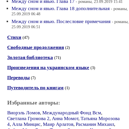
Между сном и явью. Глава 17
- романы, 23.09.2019 15:41
Между сном и явью. Глава 18 дополнительная
- романы,
25.09.2019 06:48
Между сном и явью. Послесловие примечания
- романы,
25.09.2019 06:51
Стихи
(47)
Свободные продолжения
(2)
Золотая библиотека
(71)
Произведения на украинском языке
(3)
Переводы
(7)
Путеводитель по книгам
(1)
Избранные авторы:
Виорэль Ломов
,
Международный Фонд Всм
,
Светлана Громова 2
,
Анна Момот
,
Татьяна Морозова
4
,
Алла Минцис
,
Маир Арлатов
,
Расманин Михаил
,