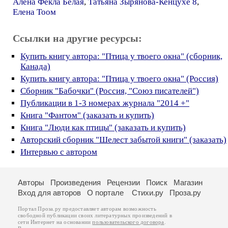
Алёна Фёкла Белая
,
Татьяна Зырянова-Кенцухе 8
,
Елена Тоом
Ссылки на другие ресурсы:
Купить книгу автора: "Птица у твоего окна" (сборник,
Канада)
Купить книгу автора: "Птица у твоего окна" (Россия)
Сборник "Бабочки" (Россия, "Союз писателей")
Публикации в 1-3 номерах журнала "2014 +"
Книга "Фантом" (заказать и купить)
Книга "Люди как птицы" (заказать и купить)
Авторский сборник "Шелест забытой книги" (заказать)
Интервью с автором
Авторы
Произведения
Рецензии
Поиск
Магазин
Вход для авторов
О портале
Стихи.ру
Проза.ру
Портал Проза.ру предоставляет авторам возможность
свободной публикации своих литературных произведений в
сети Интернет на основании
пользовательского договора
.