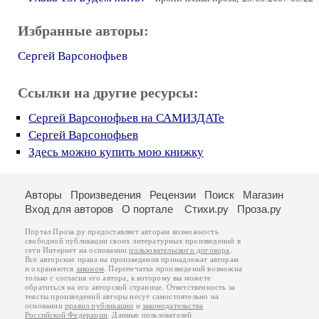
Избранные авторы:
Сергей Варсонофьев
Ссылки на другие ресурсы:
Сергей Варсонофьев на САМИЗДАТе
Сергей Варсонофьев
Здесь можно купить мою книжку
Авторы
Произведения
Рецензии
Поиск
Магазин
Вход для авторов
О портале
Стихи.ру
Проза.ру
Портал Проза.ру предоставляет авторам возможность
свободной публикации своих литературных произведений в
сети Интернет на основании
пользовательского договора
.
Все авторские права на произведения принадлежат авторам
и охраняются
законом
. Перепечатка произведений возможна
только с согласия его автора, к которому вы можете
обратиться на его авторской странице. Ответственность за
тексты произведений авторы несут самостоятельно на
основании
правил публикации
и
законодательства
Российской Федерации
. Данные пользователей