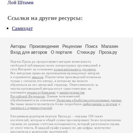
Лой Штамм
Ссылки на другие ресурсы:
Самиздат
Авторы
Произведения
Рецензии
Поиск
Магазин
Вход для авторов
О портале
Стихи.ру
Проза.ру
Портал Проза.ру предоставляет авторам возможность
свободной публикации своих литературных произведений в
сети Интернет на основании
пользовательского договора
.
Все авторские права на произведения принадлежат авторам
и охраняются
законом
. Перепечатка произведений возможна
только с согласия его автора, к которому вы можете
обратиться на его авторской странице. Ответственность за
тексты произведений авторы несут самостоятельно на
основании
правил публикации
и
законодательства
Российской Федерации
. Данные пользователей
обрабатываются на основании
Политики обработки персональных данных
.
Вы также можете посмотреть более подробную
информацию о портале
и
связаться с администрацией
.
Ежедневная аудитория портала Проза.ру – порядка 100 тысяч
посетителей, которые в общей сумме просматривают более полумиллиона
страниц по данным счетчика посещаемости, который расположен справа
от этого текста. В каждой графе указано по две цифры: количество
просмотров и количество посетителей.