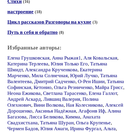
Стихи
(16)
настроение
(18)
Цикл рассказов Разговоры на кухне
(3)
Путь в себя и обратно
(8)
Избранные авторы:
Елена Грушковская
,
Анна Рыжая1
,
Аля Ковальская
,
Катерина Терлеева
,
Юлия Только Его
,
Татьяна
Шмидт
,
Александра Крученкова
,
Екатерина
Марченко
,
Мила Солнечная
,
Юрий Лучко
,
Татьяна
Валентеева
,
Дмитрий Садченко
,
О-Рен Ишии
,
Татьяна
Софинская
,
Кетонио
,
Ольга Резниченко
,
Майра Грисс
,
Неона Ежикова
,
Светлана Тарасенко
,
Елена Галлот
,
Андрей Аскард
,
Лившиц Валерия
,
Полина
Олехнович
,
Вини Волкова
,
Ная Колесникова
,
Алексей
Дорошенко
,
Аксинья Надёжная
,
Агафонв Иф
,
Алина
Багазова
,
Лисса Беликова
,
Кимма
,
Анахата
Свадхистхана
,
Татьяна Шуран
,
Ольга Крупенье
,
Чермен Бадов
,
Юлия Амаги
,
Ирина Фургал
,
Альта
,