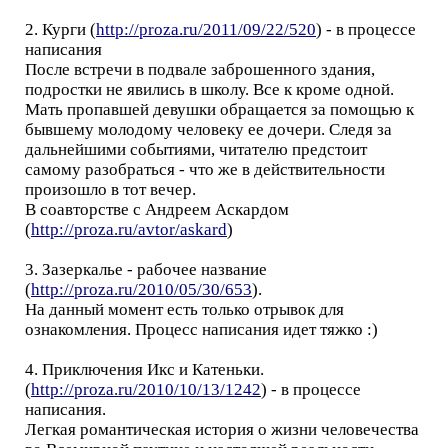
2. Курги (
http://proza.ru/2011/09/22/520
) - в процессе
написания
После встречи в подвале заброшенного здания,
подростки не явились в школу. Все к кроме одной.
Мать пропавшей девушки обращается за помощью к
бывшему молодому человеку ее дочери. Следя за
дальнейшими событиями, читателю предстоит
самому разобраться - что же в действительности
произошло в тот вечер.
В соавторстве с Андреем Аскардом
(
http://proza.ru/avtor/askard
)
3. Зазеркалье - рабочее название
(
http://proza.ru/2010/05/30/653
).
На данный момент есть только отрывок для
ознакомления. Процесс написания идет тяжко :)
4. Приключения Икс и Катеньки.
(
http://proza.ru/2010/10/13/1242
) - в процессе
написания.
Легкая романтическая история о жизни человечества