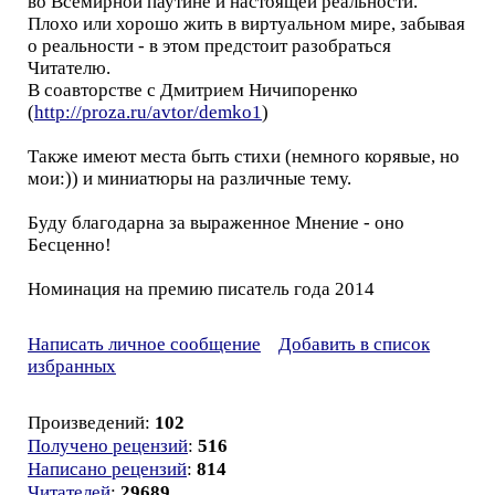
во Всемирной паутине и настоящей реальности.
Плохо или хорошо жить в виртуальном мире, забывая
о реальности - в этом предстоит разобраться
Читателю.
В соавторстве с Дмитрием Ничипоренко
(
http://proza.ru/avtor/demko1
)
Также имеют места быть стихи (немного корявые, но
мои:)) и миниатюры на различные тему.
Буду благодарна за выраженное Мнение - оно
Бесценно!
Номинация на премию писатель года 2014
Написать личное сообщение
Добавить в список
избранных
Произведений:
102
Получено рецензий
:
516
Написано рецензий
:
814
Читателей
:
29689