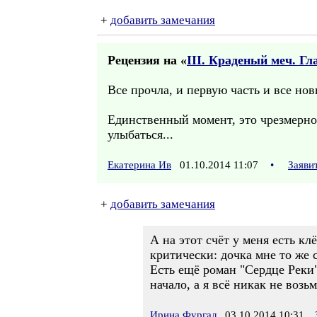
+
добавить замечания
Рецензия на «
III. Краденый меч. Гл
Все прочла, и первую часть и все новы
Единственный момент, это чрезмерное
улыбаться...
Екатерина Ив
01.10.2014 11:07
•
Заяви
+
добавить замечания
А на этот счёт у меня есть кл
критически: дочка мне то же 
Есть ещё роман "Сердце Реки"
начало, а я всё никак не возь
Ирина Фургал
03.10.2014 10:31