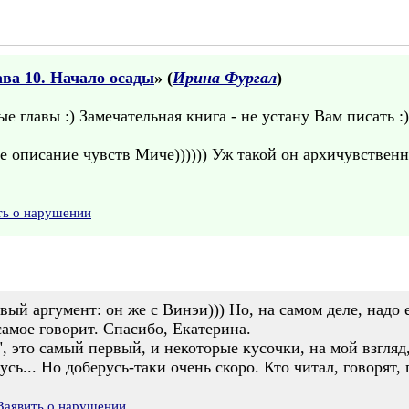
ава 10. Начало осады
» (
Ирина Фургал
)
е главы :) Замечательная книга - не устану Вам писать :)
 описание чувств Миче)))))) Уж такой он архичувственны
ть о нарушении
ёвый аргумент: он же с Винэи))) Но, на самом деле, надо
самое говорит. Спасибо, Екатерина.
, это самый первый, и некоторые кусочки, на мой взгляд
мусь... Но доберусь-таки очень скоро. Кто читал, говорят,
Заявить о нарушении