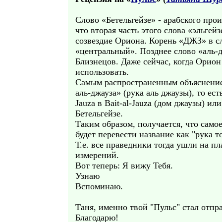
Слово «Бетельгейзе» - арабского про
что вторая часть этого слова «эльгейзе» происходит от араб
созвездие Ориона. Корень «ДЖЗ» в сл
«центральный». Позднее слово «аль-
Близнецов. Даже сейчас, когда Орион
использовать.
Самым распространенным объяснением 
аль-джауза» (рука аль джаузы), то ес
Jauza в Bait-al-Jauza (дом джаузы) ил
Бетельгейзе.
Таким образом, получается, что само
будет перевести название как "рука т
Т.е. все праведники тогда ушли на пл
измерений.
Вот теперь: Я вижу Тебя.
Узнаю
Вспоминаю.
Таня, именно твой "Пульс" стал отпр
Благодарю!