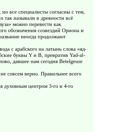
 но все специалисты согласны с тем,
ауза» можно перевести как
ого обозначения созвездий Ориона и
 название иногда продолжают
да с арабского на латынь слова «яд-
бские буквы Y и B, превратив Yad-al-
лово, давшее нам сегодня Betelgeuse
 не совсем верно. Правильнее всего
ся духовным центром 3-го и 4-го