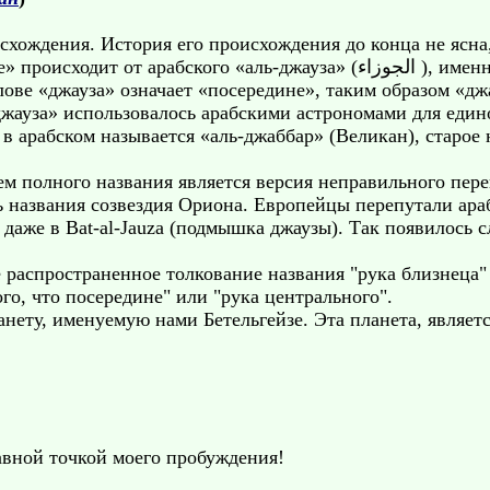
исхождения. История его происхождения до конца не ясна,
ского «аль-джауза» (الجوزاء ), именно так называли в древности всё
ове «джауза» означает «посередине», таким образом «дж
джауза» использовалось арабскими астрономами для един
 в арабском называется «аль-джаббар» (Великан), старое
полного названия является версия неправильного перево
ть названия созвездия Ориона. Европейцы перепутали ара
и даже в Bat-al-Jauza (подмышка джаузы). Так появилось с
е распространенное толкование названия "рука близнеца"
ого, что посередине" или "рука центрального".
анету, именуемую нами Бетельгейзе. Эта планета, являет
авной точкой моего пробуждения!