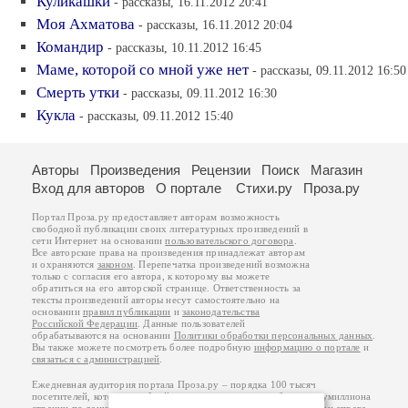
Куликашки
- рассказы, 16.11.2012 20:41
Моя Ахматова
- рассказы, 16.11.2012 20:04
Командир
- рассказы, 10.11.2012 16:45
Маме, которой со мной уже нет
- рассказы, 09.11.2012 16:50
Смерть утки
- рассказы, 09.11.2012 16:30
Кукла
- рассказы, 09.11.2012 15:40
Авторы
Произведения
Рецензии
Поиск
Магазин
Вход для авторов
О портале
Стихи.ру
Проза.ру
Портал Проза.ру предоставляет авторам возможность
свободной публикации своих литературных произведений в
сети Интернет на основании
пользовательского договора
.
Все авторские права на произведения принадлежат авторам
и охраняются
законом
. Перепечатка произведений возможна
только с согласия его автора, к которому вы можете
обратиться на его авторской странице. Ответственность за
тексты произведений авторы несут самостоятельно на
основании
правил публикации
и
законодательства
Российской Федерации
. Данные пользователей
обрабатываются на основании
Политики обработки персональных данных
.
Вы также можете посмотреть более подробную
информацию о портале
и
связаться с администрацией
.
Ежедневная аудитория портала Проза.ру – порядка 100 тысяч
посетителей, которые в общей сумме просматривают более полумиллиона