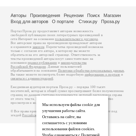
Авторы
Произведения
Рецензии
Поиск
Магазин
Вход для авторов
О портале
Стихи.ру
Проза.ру
Портал Проза.ру предоставляет авторам возможность
свободной публикации своих литературных произведений в
сети Интернет на основании
пользовательского договора
.
Все авторские права на произведения принадлежат авторам
и охраняются
законом
. Перепечатка произведений возможна
только с согласия его автора, к которому вы можете
обратиться на его авторской странице. Ответственность за
тексты произведений авторы несут самостоятельно на
основании
правил публикации
и
законодательства
Российской Федерации
. Данные пользователей
обрабатываются на основании
Политики обработки персональных данных
.
Вы также можете посмотреть более подробную
информацию о портале
и
связаться с администрацией
.
Ежедневная аудитория портала Проза.ру – порядка 100 тысяч
посетителей, которые в общей сумме просматривают более полумиллиона
страниц по данным счетчика посещаемости, который расположен справа
от этого текста. В каждой графе указано по две цифры: количество
просмотров и количество посетителей.
Мы используем файлы cookie для
улучшения работы сайта.
© Все права принадлежат авторам, 2000-2026. Портал работает под
эгидой
Российского союза писателей
.
18+
Оставаясь на сайте, вы
соглашаетесь с условиями
использования файлов cookies.
Чтобы ознакомиться с Политикой