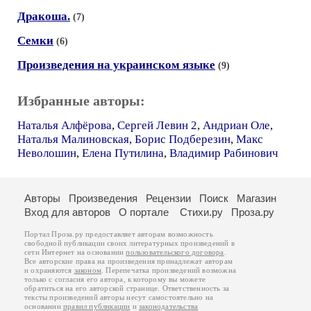
Дракоша.
(7)
Семки
(6)
Произведения на украинском языке
(9)
Избранные авторы:
Наталья Алфёрова
,
Сергей Левин 2
,
Андриан Оле
,
Наталья Малиновская
,
Борис Подберезин
,
Макс
Неволошин
,
Елена Путилина
,
Владимир Рабинович
Авторы
Произведения
Рецензии
Поиск
Магазин
Вход для авторов
О портале
Стихи.ру
Проза.ру
Портал Проза.ру предоставляет авторам возможность
свободной публикации своих литературных произведений в
сети Интернет на основании
пользовательского договора
.
Все авторские права на произведения принадлежат авторам
и охраняются
законом
. Перепечатка произведений возможна
только с согласия его автора, к которому вы можете
обратиться на его авторской странице. Ответственность за
тексты произведений авторы несут самостоятельно на
основании
правил публикации
и
законодательства