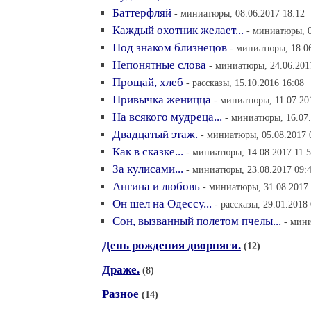
Баттерфляй
- миниатюры, 08.06.2017 18:12
Каждый охотник желает...
- миниатюры, 0
Под знаком близнецов
- миниатюры, 18.06
Непонятные слова
- миниатюры, 24.06.201
Прощай, хлеб
- рассказы, 15.10.2016 16:08
Привычка женицца
- миниатюры, 11.07.20
На всякого мудреца...
- миниатюры, 16.07.
Двадцатый этаж.
- миниатюры, 05.08.2017 
Как в сказке...
- миниатюры, 14.08.2017 11:
За кулисами...
- миниатюры, 23.08.2017 09:
Ангина и любовь
- миниатюры, 31.08.2017 
Он шел на Одессу...
- рассказы, 29.01.2018
Сон, вызванный полетом пчелы...
- мини
День рождения дворняги.
(12)
Драже.
(8)
Разное
(14)