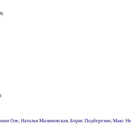
9)
)
риан Оле
,
Наталья Малиновская
,
Борис Подберезин
,
Макс Н