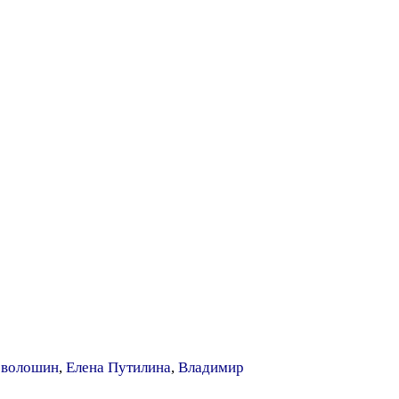
еволошин
,
Елена Путилина
,
Владимир