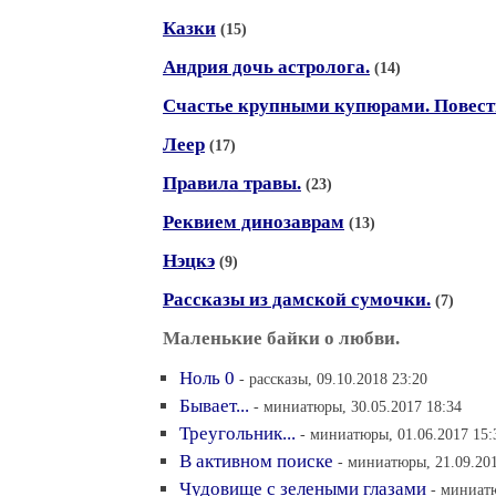
Казки
(15)
Андрия дочь астролога.
(14)
Счастье крупными купюрами. Повест
Леер
(17)
Правила травы.
(23)
Реквием динозаврам
(13)
Нэцкэ
(9)
Рассказы из дамской сумочки.
(7)
Маленькие байки о любви.
Ноль 0
- рассказы, 09.10.2018 23:20
Бывает...
- миниатюры, 30.05.2017 18:34
Треугольник...
- миниатюры, 01.06.2017 15:
В активном поиске
- миниатюры, 21.09.201
Чудовище с зелеными глазами
- миниатю