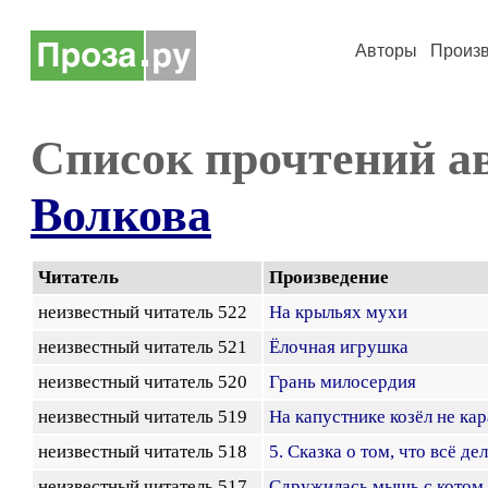
Авторы
Произ
Список прочтений а
Волкова
Читатель
Произведение
неизвестный читатель 522
На крыльях мухи
неизвестный читатель 521
Ёлочная игрушка
неизвестный читатель 520
Грань милосердия
неизвестный читатель 519
На капустнике козёл не ка
неизвестный читатель 518
5. Сказка о том, что всё де
неизвестный читатель 517
Сдружилась мышь с котом