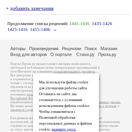
+
добавить замечания
Продолжение списка рецензий:
1445-1436
1435-1426
1425-1416
1415-1406
→
Авторы
Произведения
Рецензии
Поиск
Магазин
Вход для авторов
О портале
Стихи.ру
Проза.ру
Портал Проза.ру предоставляет авторам возможность
свободной публикации своих литературных произведений в
сети Интернет на основании
пользовательского договора
.
Все авторские права на произведения принадлежат авторам
и охраняются
законом
. Перепечатка произведений возможна
Мы используем файлы cookie
только с согласия его автора, к которому вы можете
обратиться на его авторской странице. Ответственность за
для улучшения работы сайта.
тексты произведений авторы несут самостоятельно на
Оставаясь на сайте, вы
основании
правил публикации
и
законодательства
Российской Федерации
. Данные пользователей
соглашаетесь с условиями
обрабатываются на основании
Политики обработки персональных данных
.
использования файлов cookies.
Вы также можете посмотреть более подробную
информацию о портале
и
связаться с администрацией
.
Чтобы ознакомиться с
Политикой обработки
Ежедневная аудитория портала Проза.ру – порядка 100 тысяч
посетителей, которые в общей сумме просматривают более полумиллиона
персональных данных и файлов
страниц по данным счетчика посещаемости, который расположен справа
cookie,
нажмите здесь
.
от этого текста. В каждой графе указано по две цифры: количество