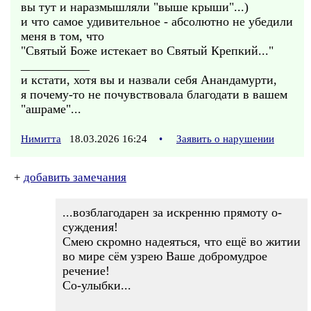
вы тут и наразмышляли "выше крыши"...)
и что самое удивительное - абсолютно не убедили
меня в том, что
"Святый Боже истекает во Святый Крепкий..."
___________
и кстати, хотя вы и назвали себя Анандамурти,
я почему-то не почувствовала благодати в вашем
"ашраме"...
Нимитта
18.03.2026 16:24
•
Заявить о нарушении
+
добавить замечания
...возблагодарен за искренню прямоту о-
суждения!
Смею скромно надеяться, что ещё во житии
во мире сём узрею Ваше добромудрое
речение!
Со-улыбки...