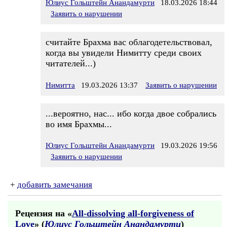
Юлиус Гольштейн Анандамурти
18.03.2026 18:44
Заявить о нарушении
считайте Брахма вас облагодетельствовал,
когда вы увидели Нимитту среди своих
читателей...)
Нимитта
19.03.2026 13:37
Заявить о нарушении
...вероятно, нас... ибо когда двое собрались
во имя Брахмы...
Юлиус Гольштейн Анандамурти
19.03.2026 19:56
Заявить о нарушении
+
добавить замечания
Рецензия на «
All-dissolving all-forgiveness of
Love
» (
Юлиус Гольштейн Анандамурти
)