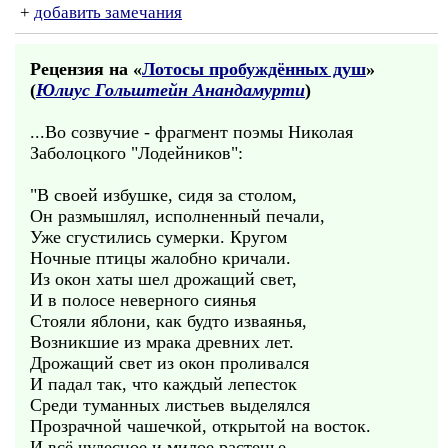
+
добавить замечания
Рецензия на «
Лотосы пробуждённых душ
»
(
Юлиус Гольштейн Анандамурти
)
...Во созвучие - фрагмент поэмы Николая
Заболоцкого "Лодейников":
"В своей избушке, сидя за столом,
Он размышлял, исполненный печали,
Уже сгустились сумерки. Кругом
Ночные птицы жалобно кричали.
Из окон хаты шел дрожащий свет,
И в полосе неверного сиянья
Стояли яблони, как будто изваянья,
Возникшие из мрака древних лет.
Дрожащий свет из окон проливался
И падал так, что каждый лепесток
Среди туманных листьев выделялся
Прозрачной чашечкой, открытой на восток.
И всё чудесное и милое растенье