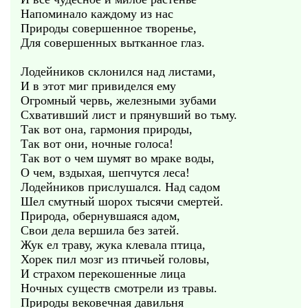
Напоминало каждому из нас
Природы совершенное творенье,
Для совершенных вытканное глаз.
Лодейников склонился над листами,
И в этот миг привиделся ему
Огромный червь, железными зубами
Схвативший лист и прянувший во тьму.
Так вот она, гармония природы,
Так вот они, ночные голоса!
Так вот о чем шумят во мраке воды,
О чем, вздыхая, шепчутся леса!
Лодейников прислушался. Над садом
Шел смутный шорох тысячи смертей.
Природа, обернувшаяся адом,
Свои дела вершила без затей.
Жук ел траву, жука клевала птица,
Хорек пил мозг из птичьей головы,
И страхом перекошенные лица
Ночных существ смотрели из травы.
Природы вековечная давильня