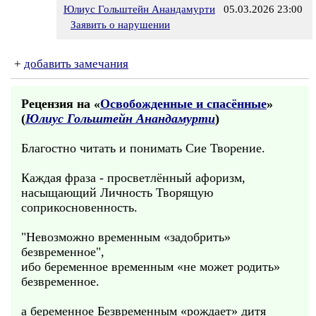
Юлиус Гольштейн Анандамурти
05.03.2026 23:00
Заявить о нарушении
+
добавить замечания
Рецензия на «
Освобожденные и спасённые
»
(
Юлиус Гольштейн Анандамурти
)
Благостно читать и понимать Сие Творение.
Каждая фраза - просветлённый афоризм,
насыщающий Личность Творящую
соприкосновенность.
"Невозможно временным «задобрить»
безвременное",
ибо беременное временным «не может родить»
безвременное.
а беременное Безвременным «рождает» дитя