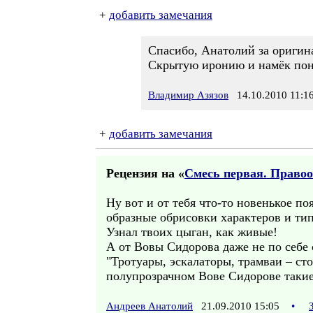
+
добавить замечания
Спасибо, Анатолий за оригина
Скрытую иронию и намёк поня
Владимир Азязов
14.10.2010 11:1
+
добавить замечания
Рецензия на «
Смесь первая. Право
Ну вот и от тебя что-то новенькое по
образные обрисовки характеров и ти
Узнал твоих цыган, как живые!
А от Вовы Сидорова даже не по себе с
"Тротуары, эскалаторы, трамваи – ст
полупрозрачном Вове Сидорове такие 
Андреев Анатолий
21.09.2010 15:05
•