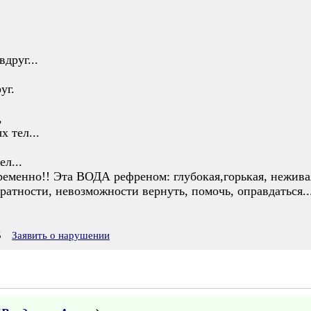
вдруг...
уг.
,
 тел...
ел...
еменно!! Эта ВОДА рефреном: глубокая,горькая, неживая.
вратности, невозможности вернуть, помочь, оправдаться..
5
Заявить о нарушении