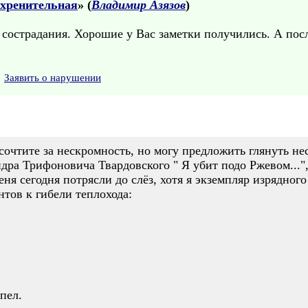
охренительная
» (
Владимир Азязов
)
сострадания. Хорошие у Вас заметки получились. А после
Заявить о нарушении
сочтите за нескромность, но могу предложить глянуть не
дра Трифоновича Твардовского " Я убит подо Ржевом..."
еня сегодня потрясли до слёз, хотя я экземпляр изрядног
нтов к гибели теплохода:
пел.