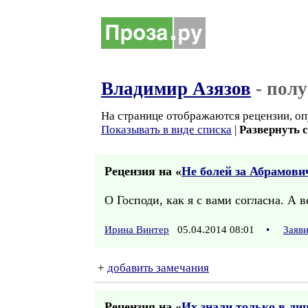
Владимир Азязов
- пол
На странице отображаются рецензии, оп
Показывать в виде списка
|
Развернуть 
Рецензия на «
Не болей за Абрамови
О Господи, как я с вами согласна. А 
Ирина Винтер
05.04.2014 08:01
•
Заяв
+
добавить замечания
Рецензия на «
Их знали только в ли