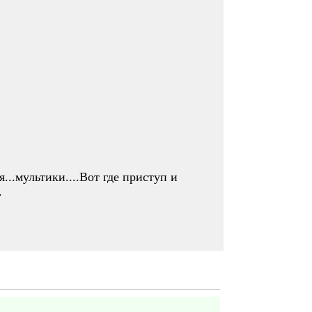
..мультики....Вот где приступ и
.