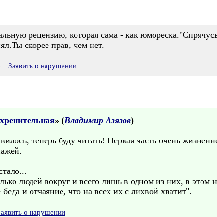
льную рецензию, которая сама - как юмореска."Спрячусь
л.Ты скорее прав, чем нет.
6
Заявить о нарушении
охренительная
» (
Владимир Азязов
)
явилось, теперь буду читать! Первая часть очень жизненн
пажей.
тало...
олько людей вокруг и всего лишь в одном из них, в это
беда и отчаяние, что на всех их с лихвой хватит".
Заявить о нарушении