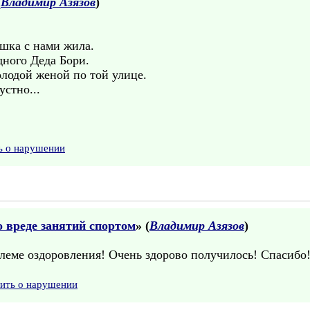
(
Владимир Азязов
)
ушка с нами жила.
дного Деда Бори.
лодой женой по той улице.
устно...
ь о нарушении
о вреде занятий спортом
» (
Владимир Азязов
)
блеме оздоровления! Очень здорово получилось! Спасибо
вить о нарушении