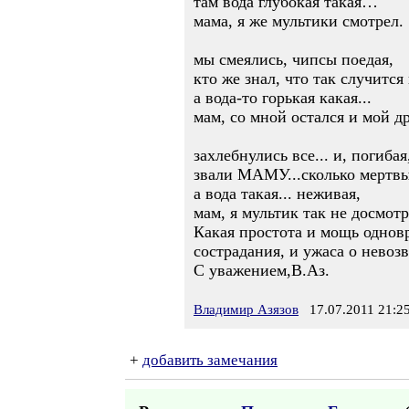
там вода глубокая такая…
мама, я же мультики смотрел.
мы смеялись, чипсы поедая,
кто же знал, что так случится 
а вода-то горькая какая...
мам, со мной остался и мой др
захлебнулись все... и, погибая
звали МАМУ...сколько мертвых
а вода такая... неживая,
мам, я мультик так не досмотр
Какая простота и мощь одновр
сострадания, и ужаса о невоз
С уважением,В.Аз.
Владимир Азязов
17.07.2011 21:2
+
добавить замечания