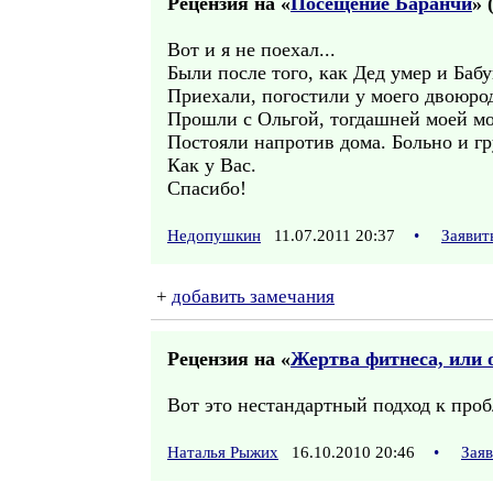
Рецензия на «
Посещение Баранчи
» 
Вот и я не поехал...
Были после того, как Дед умер и Баб
Приехали, погостили у моего двоюро
Прошли с Ольгой, тогдашней моей мо
Постояли напротив дома. Больно и гр
Как у Вас.
Спасибо!
Недопушкин
11.07.2011 20:37
•
Заявит
+
добавить замечания
Рецензия на «
Жертва фитнеса, или 
Вот это нестандартный подход к про
Наталья Рыжих
16.10.2010 20:46
•
Зая