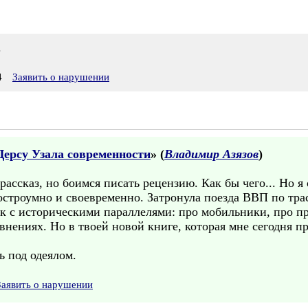
.
4
Заявить о нарушении
Дерсу Узала современности
» (
Владимир Азязов
)
ассказ, но боимся писать рецензию. Как бы чего... Но я 
 остроумно и своевременно. Затронула поезда ВВП по тра
ёк с историческими параллелями: про мобильники, про пр
внениях. Но в твоей новой книге, которая мне сегодня п
ь под одеялом.
Заявить о нарушении