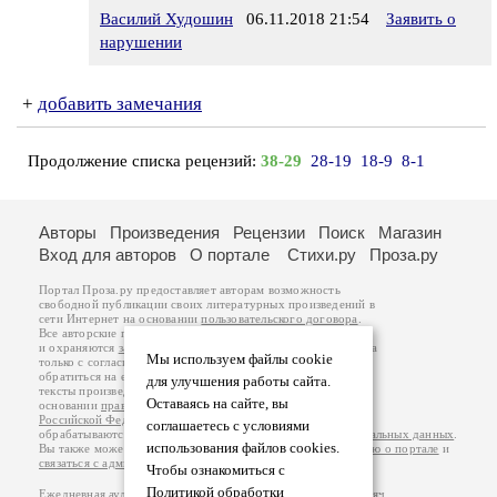
Василий Худошин
06.11.2018 21:54
Заявить о
нарушении
+
добавить замечания
Продолжение списка рецензий:
38-29
28-19
18-9
8-1
Авторы
Произведения
Рецензии
Поиск
Магазин
Вход для авторов
О портале
Стихи.ру
Проза.ру
Портал Проза.ру предоставляет авторам возможность
свободной публикации своих литературных произведений в
сети Интернет на основании
пользовательского договора
.
Все авторские права на произведения принадлежат авторам
и охраняются
законом
. Перепечатка произведений возможна
Мы используем файлы cookie
только с согласия его автора, к которому вы можете
обратиться на его авторской странице. Ответственность за
для улучшения работы сайта.
тексты произведений авторы несут самостоятельно на
Оставаясь на сайте, вы
основании
правил публикации
и
законодательства
Российской Федерации
. Данные пользователей
соглашаетесь с условиями
обрабатываются на основании
Политики обработки персональных данных
.
использования файлов cookies.
Вы также можете посмотреть более подробную
информацию о портале
и
связаться с администрацией
.
Чтобы ознакомиться с
Политикой обработки
Ежедневная аудитория портала Проза.ру – порядка 100 тысяч