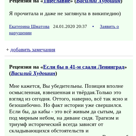
Рецензия на «
Тщеславие
» (
Василий Худошин
)
Я прочитала и даже не заглянула в википедию)
Екатерина Шматова
24.01.2020 20:37
•
Заявить о
нарушении
+
добавить замечания
Рецензия на «
Если бы в 41-м сдали Ленинград
»
(
Василий Худошин
)
Мне кажется, Вы убедительны. Позиция вполне
осмысленная, взвешенная и твёрдая.Только это
взгляд из сегодня. Оттого, наверно, всё так ясно и
безошибочно. Но факт истории уже свершился.
Если бы, да кабы - это всё живым да сытым, да
под мирным небом, на диване сидя. Трагизм и
триумф исторический всегда зависят от
складывающихся обстоятельств и