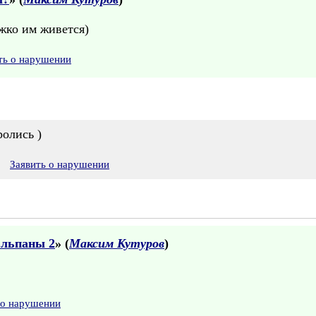
жко им живется)
ть о нарушении
ролись )
Заявить о нарушении
юльпаны 2
» (
Максим Кутуров
)
 о нарушении