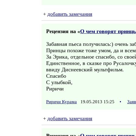
+
добавить замечания
Рецензия на «
О чем говорят принц
Забавная пьеса получилась:) очень за
Принцы похоже тоже умом, да и всем
За Эрика, отдельное спасибо, со своей
Единственное, в сказке про Русалочку
ввиду Диснеевский мультфильм.
Спасибо
С улыбкой,
Риричи
Риричи Курама
19.05.2013 15:25
•
Зая
+
добавить замечания
Рецензия на «
О чем говорят принц