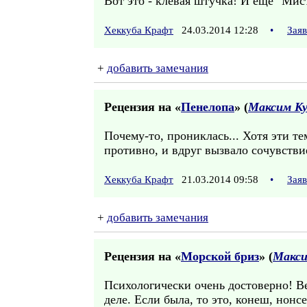
Вот это - клевая штучка! И еще "Мист
Хеккуба Крафт
24.03.2014 12:28
•
Зая
+
добавить замечания
Рецензия на «
Пенелопа
» (
Максим К
Почему-то, прониклась... Хотя эти те
противно, и вдруг вызвало сочувствие
Хеккуба Крафт
21.03.2014 09:58
•
Зая
+
добавить замечания
Рецензия на «
Морской бриз
» (
Макси
Психологически очень достоверно! В
деле. Если была, то это, конеш, нонсе