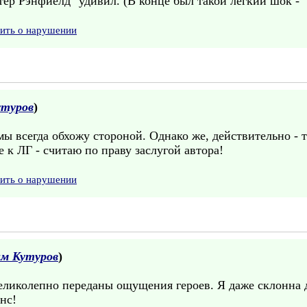
ер Рэнфиелд" удивил. (В конце был такой легкий шок - "О
вить о нарушении
утуров
)
мы всегда обхожу стороной. Однако же, действительно - т
 к ЛГ - считаю по праву заслугой автора!
вить о нарушении
м Кутуров
)
еликолепно переданы ощущения героев. Я даже склонна д
нс!