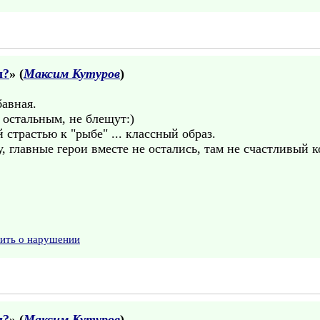
ы?
» (
Максим Кутуров
)
бавная.
 остальным, не блещут:)
 страстью к "рыбе" ... классный образ.
, главные герои вместе не остались, там не счастливый 
вить о нарушении
ы?
» (
Максим Кутуров
)