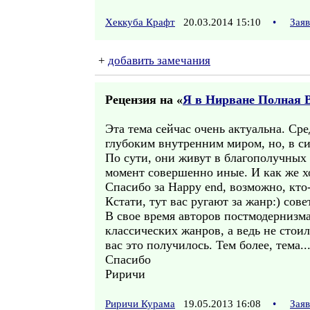
Хеккуба Крафт
20.03.2014 15:10
•
Зая
+
добавить замечания
Рецензия на «
Я в Нирване Полная 
Эта тема сейчас очень актуальна. Ср
глубоким внутренним миром, но, в с
По сути, они живут в благополучных 
момент совершенно иные. И как же хо
Спасибо за Happy end, возможно, кто-
Кстати, тут вас ругают за жанр:) сов
В свое время авторов постмодернизма
классических жанров, а ведь не стоил
вас это получилось. Тем более, тема..
Спасибо
Риричи
Риричи Курама
19.05.2013 16:08
•
Зая