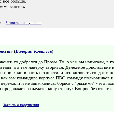
с все больше.
оммерсантов.
4
Заявить о нарушении
менты
» (
Валерий Ковалевъ
)
конец то добрался до Прозы. То, о чем вы написали, в го
 ведал что там наверху творится. Денежное довольствие
 приехали в часть и запретили использовать солдат в по
 как зам командира корпуса ПВО команду полковников и
 пережили и не запачкались, борясь с "рыжими" - это по
а продолжает разъедать нашу страну? Вопрос без ответа.
Заявить о нарушении