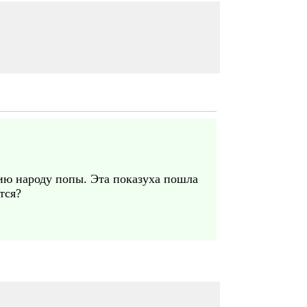
ию народу попы. Эта показуха пошла
тся?