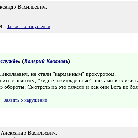
ександр Васильевич.
9
Заявить о нарушении
сслужбе
» (
Валерий Ковалевъ
)
Николаевич, не стали "карманным" прокурором.
итые золотом, "худые, изможденные" постами и служен
ь обороты. Смотреть на это тяжело и как они Бога не боя
Заявить о нарушении
 Александр Васильевич.