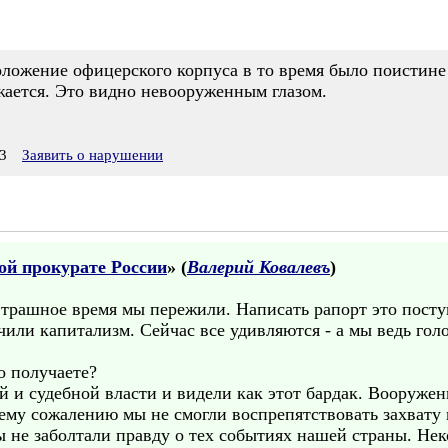
оложение офицерского корпуса в то время было поистин
жается. Это видно невооруженным глазом.
3
Заявить о нарушении
ной прокурате России
» (
Валерий Ковалевъ
)
трашное время мы пережили. Написать рапорт это поступ
чили капитализм. Сейчас все удивляются - а мы ведь го
го получаете?
й и судебной власти и видели как этот бардак. Вооруже
ему сожалению мы не смогли воспрепятствовать захвату 
ы не заболтали правду о тех событиях нашей страны. Не