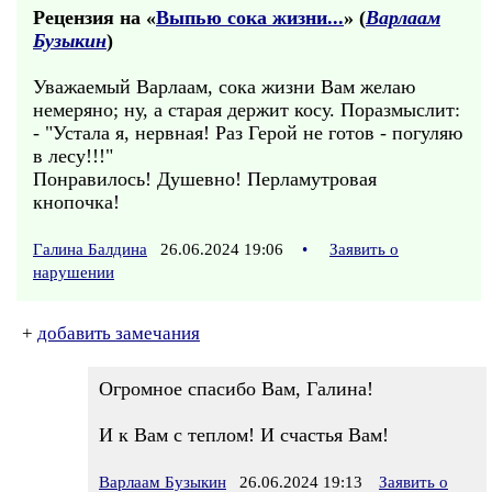
Рецензия на «
Выпью сока жизни...
» (
Варлаам
Бузыкин
)
Уважаемый Варлаам, сока жизни Вам желаю
немеряно; ну, а старая держит косу. Поразмыслит:
- "Устала я, нервная! Раз Герой не готов - погуляю
в лесу!!!"
Понравилось! Душевно! Перламутровая
кнопочка!
Галина Балдина
26.06.2024 19:06
•
Заявить о
нарушении
+
добавить замечания
Огромное спасибо Вам, Галина!
И к Вам с теплом! И счастья Вам!
Варлаам Бузыкин
26.06.2024 19:13
Заявить о