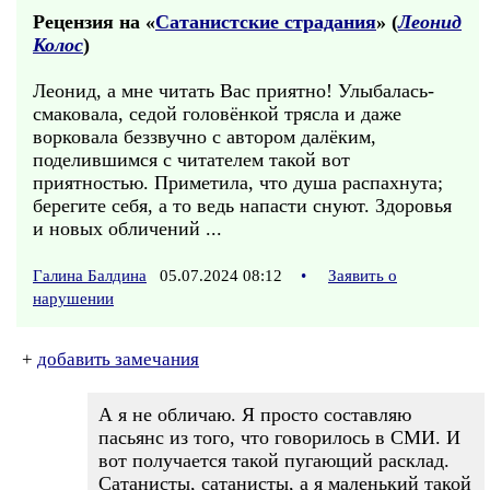
Рецензия на «
Сатанистские страдания
» (
Леонид
Колос
)
Леонид, а мне читать Вас приятно! Улыбалась-
смаковала, седой головёнкой трясла и даже
ворковала беззвучно с автором далёким,
поделившимся с читателем такой вот
приятностью. Приметила, что душа распахнута;
берегите себя, а то ведь напасти снуют. Здоровья
и новых обличений ...
Галина Балдина
05.07.2024 08:12
•
Заявить о
нарушении
+
добавить замечания
А я не обличаю. Я просто составляю
пасьянс из того, что говорилось в СМИ. И
вот получается такой пугающий расклад.
Сатанисты, сатанисты, а я маленький такой