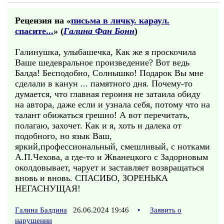
Рецензия на «
письма в личку. караул.
спасите...
» (
Галина Фан Бонн
)
Галинушка, улыбашечка, Как же я проскочила
Ваше шедевральное произведение? Вот ведь
Балда! Бесподобно, Солнышко! Подарок Вы мне
сделали в канун ... памятного дня. Почему-то
думается, что главная героиня не затаила обиду
на автора, даже если и узнала себя, потому что на
талант обижаться грешно! А вот перечитать,
полагаю, захочет. Как и я, хоть и далека от
подобного, но язык Ваш,
яркий,профессиональный, смешливый, с нотками
А.П.Чехова, а где-то и Жванецкого с Задорновым
околдовывает, чарует и заставляет возвращаться
вновь и вновь. СПАСИБО, ЗОРЕНЬКА
НЕГАСНУЩАЯ!
Галина Балдина
26.06.2024 19:46
•
Заявить о
нарушении