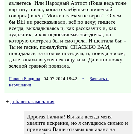
являетесь! Или Народный Артист (Гоша ведь тоже
картину писал, когда о хлебушке с килечкой
говорил) в к/ф "Москва слезам не верит". О чём
бы ВЫ ни рассказывали, всё по делу; пишете
всегда, выкладываясь и, как рассказчик и, как
художник, и как недосягаемая звёздочка, на
которую смотрела бы и смотрела. И шептала бы: -
Ты не гасни, пожалуйста! СПАСИБО ВАМ,
повидалась, за столом посидела, и, поведя носом,
даже запахи вкусняшек ощутила. Да и кнопочку
зелёной травкой повязала.
Галина Балдина
04.07.2024 18:42
•
Заявить о
нарушении
+
добавить замечания
Дорогая Галина! Вы как всегда меня
хвалите искренне, но я смущаюсь сильно и
принимаю Ваши отзывы как аванс на