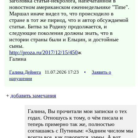
заголовка статьи-некролога, напечатанной в
новостном американском еженнедельнике "Time".
Маршал иначе видел то, что происходило в
стране в тот же пириод, что и автор обсуждаемой
статьи. Битва за Родину продолжается, и
следующие поколения должны знать, что в
истории страны были и Ельцин, и достойные
сыны.
http://proza.ru/2017/12/15/450
ж
Галина
Галина Дейнега
11.07.2026 17:23
•
Заявить о
нарушении
+
добавить замечания
Галина, Вы прочитали мои записки о тех
годах. Отношусь к тому, о чём писала и
теперь примерно так же, полностью
соглашаясь с Путиным: «Задним числом мы
всегда все, как говорится, умны. А вот