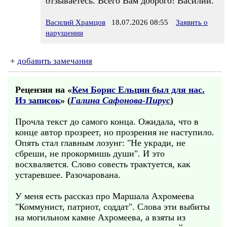
отзываетесь. Всего Вам доброго! Василий.
Василий Храмцов
18.07.2026 08:55
Заявить о
нарушении
+
добавить замечания
Рецензия на «
Кем Борис Ельцин был для нас.
Из записок
» (
Галина Сафонова-Пирус
)
Прочла текст до самого конца. Ожидала, что в
конце автор прозреет, но прозрения не наступило.
Опять стал главным лозунг: "Не укради, не
сбреши, не прокормишь души". И это
восхваляется. Слово совесть трактуется, как
устаревшее. Разочарована.
У меня есть рассказ про Маршала Ахромеева
"Коммунист, патриот, соддат". Слова эти выбиты
на могильном камне Ахромеева, а взяты из