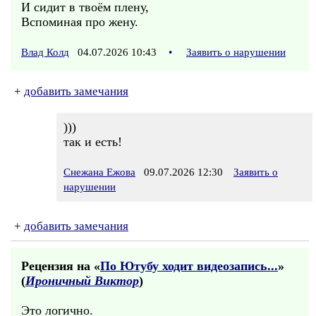
И сидит в твоём плену,
Вспоминая про жену.
Влад Колд
04.07.2026 10:43
•
Заявить о нарушении
+
добавить замечания
)))
так и есть!
Снежана Ежова
09.07.2026 12:30
Заявить о
нарушении
+
добавить замечания
Рецензия на «
По Ютубу ходит видеозапись...
»
(
Ироничный Виктор
)
Это логично.