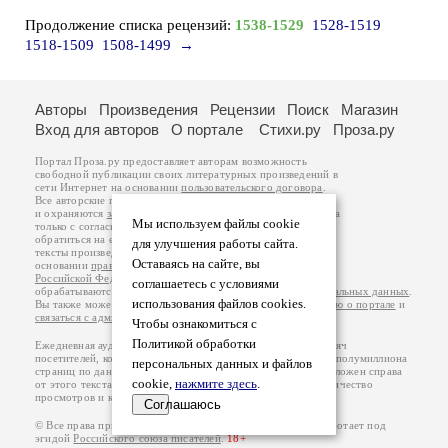
Продолжение списка рецензий:
1538-1529
1528-1519
1518-1509
1508-1499
→
Авторы
Произведения
Рецензии
Поиск
Магазин
Вход для авторов
О портале
Стихи.ру
Проза.ру
Портал Проза.ру предоставляет авторам возможность
свободной публикации своих литературных произведений в
сети Интернет на основании
пользовательского договора
.
Все авторские права на произведения принадлежат авторам
и охраняются
законом
. Перепечатка произведений возможна
Мы используем файлы cookie
только с согласия его автора, к которому вы можете
обратиться на его авторской странице. Ответственность за
для улучшения работы сайта.
тексты произведений авторы несут самостоятельно на
Оставаясь на сайте, вы
основании
правил публикации
и
законодательства
Российской Федерации
. Данные пользователей
соглашаетесь с условиями
обрабатываются на основании
Политики обработки персональных данных
.
использования файлов cookies.
Вы также можете посмотреть более подробную
информацию о портале
и
связаться с администрацией
.
Чтобы ознакомиться с
Политикой обработки
Ежедневная аудитория портала Проза.ру – порядка 100 тысяч
посетителей, которые в общей сумме просматривают более полумиллиона
персональных данных и файлов
страниц по данным счетчика посещаемости, который расположен справа
cookie,
нажмите здесь
.
от этого текста. В каждой графе указано по две цифры: количество
просмотров и количество посетителей.
Соглашаюсь
© Все права принадлежат авторам, 2000-2026. Портал работает под
эгидой
Российского союза писателей
.
18+