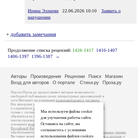
Ирина Элларян
22.06.2026 10:10
Заявить о
нарушении
+
добавить замечания
Продолжение списка рецензий:
1426-1417
1416-1407
1406-1397
1396-1387
→
Авторы
Произведения
Рецензии
Поиск
Магазин
Вход для авторов
О портале
Стихи.ру
Проза.ру
Портал Проза.ру предоставляет авторам возможность
свободной публикации своих литературных произведений в
сети Интернет на основании
пользовательского договора
.
Все авторские права на произведения принадлежат авторам
и охраняются
законом
. Перепечатка произведений возможна
Мы используем файлы cookie
только с согласия его автора, к которому вы можете
обратиться на его авторской странице. Ответственность за
для улучшения работы сайта.
тексты произведений авторы несут самостоятельно на
Оставаясь на сайте, вы
основании
правил публикации
и
законодательства
Российской Федерации
. Данные пользователей
соглашаетесь с условиями
обрабатываются на основании
Политики обработки персональных данных
.
использования файлов cookies.
Вы также можете посмотреть более подробную
информацию о портале
и