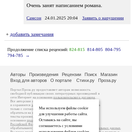
Очень занят написанием романа.
Самсон
24.01.2025 20:04
Заявить о нарушении
+
добавить замечания
Продолжение списка рецензий:
824-815
814-805
804-795
794-785
→
Авторы
Произведения
Рецензии
Поиск
Магазин
Вход для авторов
О портале
Стихи.ру
Проза.ру
Портал Проза.ру предоставляет авторам возможность
свободной публикации своих литературных произведений в
сети Интернет на основании
пользовательского договора
.
Все авторские права на произведения принадлежат авторам
и охраняются
законом
. Перепечатка произведений возможна
Мы используем файлы cookie
только с согласия его автора, к которому вы можете
обратиться на его авторской странице. Ответственность за
для улучшения работы сайта.
тексты произведений авторы несут самостоятельно на
Оставаясь на сайте, вы
основании
правил публикации
и
законодательства
Российской Федерации
. Данные пользователей
соглашаетесь с условиями
обрабатываются на основании
Политики обработки персональных данных
.
использования файлов cookies.
Вы также можете посмотреть более подробную
информацию о портале
и