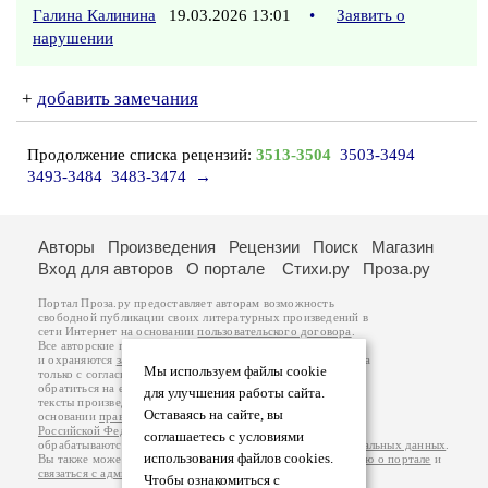
Галина Калинина
19.03.2026 13:01
•
Заявить о
нарушении
+
добавить замечания
Продолжение списка рецензий:
3513-3504
3503-3494
3493-3484
3483-3474
→
Авторы
Произведения
Рецензии
Поиск
Магазин
Вход для авторов
О портале
Стихи.ру
Проза.ру
Портал Проза.ру предоставляет авторам возможность
свободной публикации своих литературных произведений в
сети Интернет на основании
пользовательского договора
.
Все авторские права на произведения принадлежат авторам
и охраняются
законом
. Перепечатка произведений возможна
Мы используем файлы cookie
только с согласия его автора, к которому вы можете
обратиться на его авторской странице. Ответственность за
для улучшения работы сайта.
тексты произведений авторы несут самостоятельно на
Оставаясь на сайте, вы
основании
правил публикации
и
законодательства
Российской Федерации
. Данные пользователей
соглашаетесь с условиями
обрабатываются на основании
Политики обработки персональных данных
.
использования файлов cookies.
Вы также можете посмотреть более подробную
информацию о портале
и
связаться с администрацией
.
Чтобы ознакомиться с