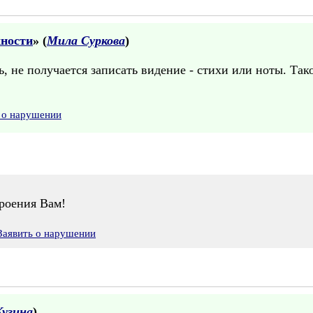
жности
» (
Мила Суркова
)
 не получается записать видение - стихи или ноты. Так
 о нарушении
роения Вам!
Заявить о нарушении
Кузина
)