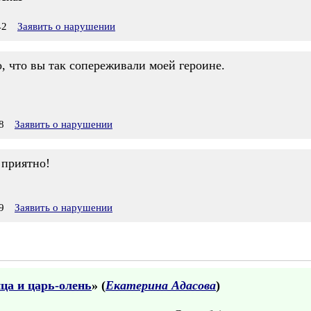
42
Заявить о нарушении
, что вы так сопереживали моей героине.
8
Заявить о нарушении
 приятно!
9
Заявить о нарушении
ица и царь-олень
» (
Екатерина Адасова
)