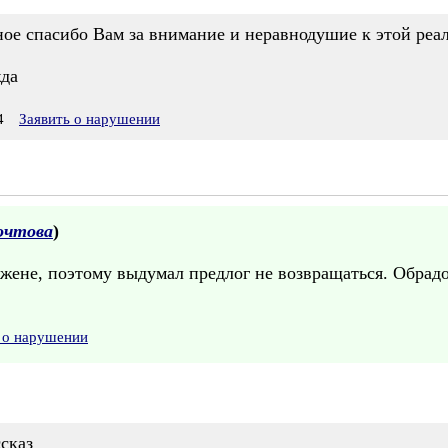
ное спасибо Вам за внимание и неравнодушие к этой реа
жда
4
Заявить о нарушении
очтова
)
 жене, поэтому выдумал предлог не возвращаться. Обрадо
 о нарушении
сказ