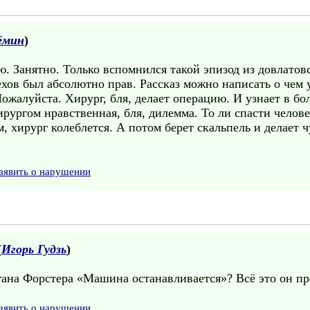
ёмин
)
ю. Занятно. Только вспомнился такой эпизод из довлатов
ехов был абсолютно прав. Рассказ можно написать о чем
жалуйста. Хирург, бля, делает операцию. И узнает в бол
рургом нравственная, бля, дилемма. То ли спасти челове
 хирург колеблется. А потом берет скальпель и делает ч
аявить о нарушении
(
Игорь Гудзь
)
на Форстера «Машина останавливается»? Всё это он пре
аявить о нарушении