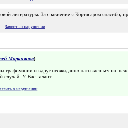
ровой литературы. За сравнение с Кортасаром спасибо, п
7
Заявить о нарушении
рей Маркиянов
)
ны графомании и вдруг неожиданно натыкаешься на шеде
ой случай. У Вас талант.
аявить о нарушении