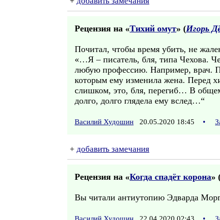
+
добавить замечания
Рецензия на «
Тихий омут
» (
Игорь Д
Почитал, чтобы время убить, не жале
«…Я – писатель, бля, типа Чехова. Ч
любую профессию. Например, врач. По
которым ему изменила жена. Перед хи
слишком, это, бля, перегиб… В общем,
долго, долго глядела ему вслед…“
Василий Худошин
20.05.2020 18:45
•
З
+
добавить замечания
Рецензия на «
Когда спадёт корона
» 
Вы читали антиутопию Эдварда Морга
Василий Худошин
22.04.2020 02:43
•
З