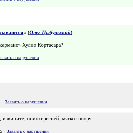
крываются
» (
Олег Цыбульский
)
 кармане» Хулио Кортасара?
аявить о нарушении
8
Заявить о нарушении
, извините, поинтересней, мягко говоря
55
Заявить о нарушении