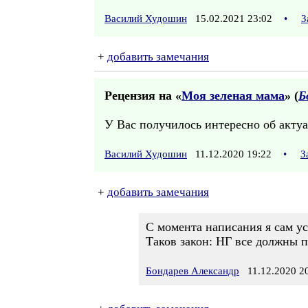
Василий Худошин
15.02.2021 23:02
•
З
+
добавить замечания
Рецензия на «
Моя зеленая мама
» (
Б
У Вас получилось интересно об акту
Василий Худошин
11.12.2020 19:22
•
З
+
добавить замечания
С момента написания я сам ус
Таков закон: НГ все должны п
Бондарев Александр
11.12.2020 20