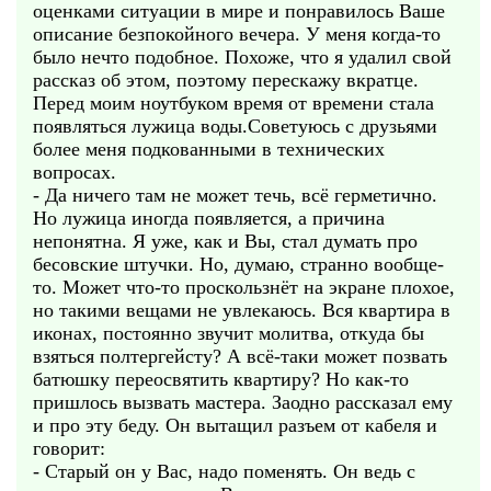
оценками ситуации в мире и понравилось Ваше
описание безпокойного вечера. У меня когда-то
было нечто подобное. Похоже, что я удалил свой
рассказ об этом, поэтому перескажу вкратце.
Перед моим ноутбуком время от времени стала
появляться лужица воды.Советуюсь с друзьями
более меня подкованными в технических
вопросах.
- Да ничего там не может течь, всё герметично.
Но лужица иногда появляется, а причина
непонятна. Я уже, как и Вы, стал думать про
бесовские штучки. Но, думаю, странно вообще-
то. Может что-то проскользнёт на экране плохое,
но такими вещами не увлекаюсь. Вся квартира в
иконах, постоянно звучит молитва, откуда бы
взяться полтергейсту? А всё-таки может позвать
батюшку переосвятить квартиру? Но как-то
пришлось вызвать мастера. Заодно рассказал ему
и про эту беду. Он вытащил разъем от кабеля и
говорит:
- Старый он у Вас, надо поменять. Он ведь с