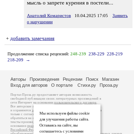
мысль о запрете курения в постели...
Анатолий Комаристов
10.04.2025 17:05
Заявить
о нарушении
+
добавить замечания
Продолжение списка рецензий:
248-239
238-229
228-219
218-209
→
Авторы
Произведения
Рецензии
Поиск
Магазин
Вход для авторов
О портале
Стихи.ру
Проза.ру
Портал Проза.ру предоставляет авторам возможность
свободной публикации своих литературных произведений в
сети Интернет на основании
пользовательского договора
.
Все авторские права на произведения принадлежат авторам
и охраняются
законом
. Перепечатка произведений возможна
Мы используем файлы cookie
только с согласия его автора, к которому вы можете
обратиться на его авторской странице. Ответственность за
для улучшения работы сайта.
тексты произведений авторы несут самостоятельно на
Оставаясь на сайте, вы
основании
правил публикации
и
законодательства
Российской Федерации
. Данные пользователей
соглашаетесь с условиями
обрабатываются на основании
Политики обработки персональных данных
.