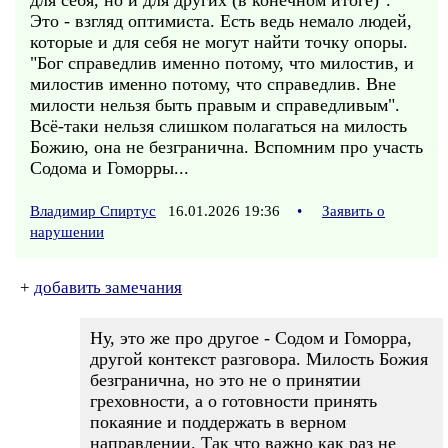
для себя, но и для других (в конечном итоге)".
Это - взгляд оптимиста. Есть ведь немало людей,
которые и для себя не могут найти точку опоры.
"Бог справедлив именно потому, что милостив, и
милостив именно потому, что справедлив. Вне
милости нельзя быть правым и справедливым".
Всё-таки нельзя слишком полагаться на милость
Божию, она не безгранична. Вспомним про участь
Содома и Гоморры...
Владимир Спиртус
16.01.2026 19:36
•
Заявить о
нарушении
+
добавить замечания
Ну, это же про другое - Содом и Гоморра,
другой контекст разговора. Милость Божия
безгранична, но это не о принятии
греховности, а о готовности принять
покаяние и поддержать в верном
направлении. Так что важно как раз не