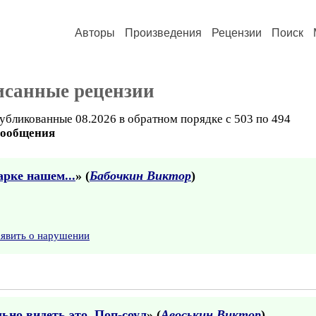
Авторы
Произведения
Рецензии
Поиск
исанные рецензии
убликованные 08.2026 в обратном порядке с 503 по 494
сообщения
арке нашем...
» (
Бабочкин Виктор
)
аявить о нарушении
ьно видеть это. Поп-соул
» (
Авоськин Виктор
)