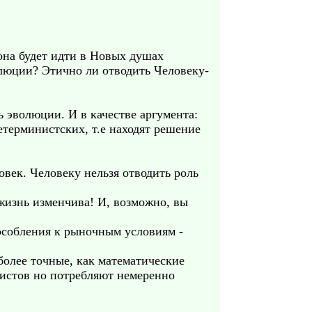
 она будет идти в Новых душах
волюции? Этично ли отводить Человеку-
ь эволюции. И в качестве аргумента:
терминистских, т.е находят решение
овек. Человеку нельзя отводить роль
жизнь изменчива! И, возможно, вы
пособления к рыночным условиям -
более точные, как математические
истов но потребляют немеренно