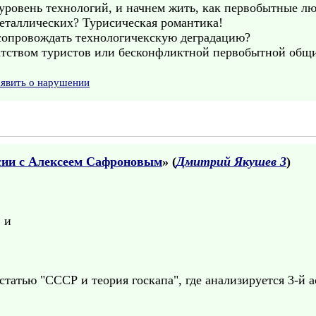
уровень технологий, и начнем жить, как первобытные лю
еталлических? Турисическая романтика!
сопровождать технологичекскую деградацию?
ратством туристов или бесконфликтной первобытной общ
аявить о нарушении
сии с Алексеем Сафроновым
» (
Дмитрий Якушев 3
)
 и
статью "СССР и теория госкапа", где анализируется 3-й а