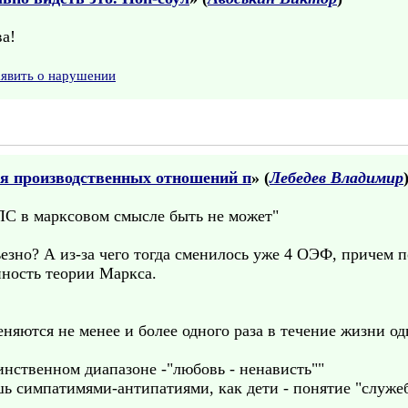
ва!
аявить о нарушении
я производственных отношений п
» (
Лебедев Владимир
ПС в марксовом смысле быть не может"
езно? А из-за чего тогда сменилось уже 4 ОЭФ, причем п
нность теории Маркса.
няются не менее и более одного раза в течение жизни о
нственном диапазоне -"любовь - ненависть""
ь симпатимями-антипатиями, как дети - понятие "служеб