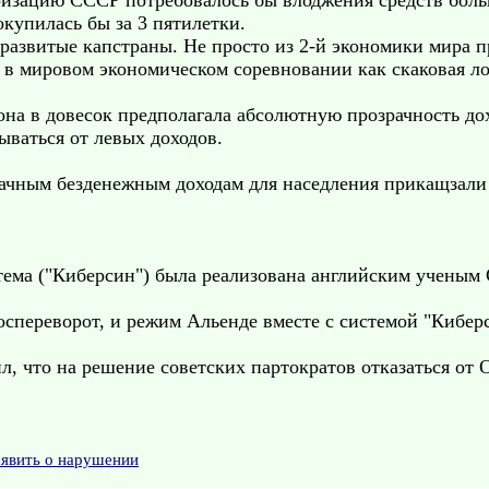
ризацию СССР потребовалось бы влоджения средств боль
купилась бы за 3 пятилетки.
азвитые капстраны. Не просто из 2-й экономики мира пр
ы в мировом экономическом соревновании как скаковая л
она в довесок предполагала абсолютную прозрачность до
ываться от левых доходов.
рачным безденежным доходам для наседления прикащзали
истема ("Киберсин") была реализована английским ученым
 госпереворот, и режим Альенде вместе с системой "Киб
л, что на решение советских партократов отказаться от
аявить о нарушении