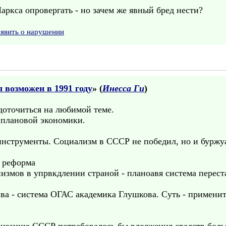
 Маркса опровергать - но зачем же явный бред нести?
аявить о нарушении
 возможен в 1991 году
» (
Инесса Ги
)
доточиться на любимой теме.
 плановой экономики.
инструменты. Социализм в СССР не победил, но и буржу
я реформа
измов в упрвкдлении страной - планоавя система переста
ива - система ОГАС академика Глушкова. Суть - примени