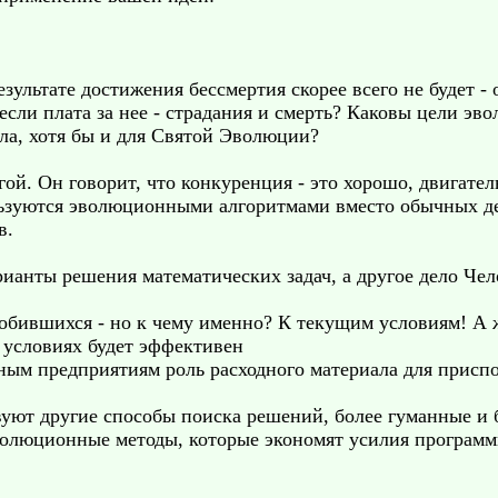
езультате достижения бессмертия скорее всего не будет -
 если плата за нее - страдания и смерть? Каковы цели э
ла, хотя бы и для Святой Эволюции?
гой. Он говорит, что конкуренция - это хорошо, двигател
ользуются эволюционными алгоритмами вместо обычных де
в.
арианты решения математических задач, а другое дело Чел
обившихся - но к чему именно? К текущим условиям! А 
 условиях будет эффективен
упным предприятиям роль расходного материала для прис
вуют другие способы поиска решений, более гуманные и 
волюционные методы, которые экономят усилия программ