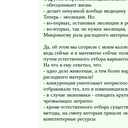
- обесценивает жизнь
- делает ненужной вообще медицину
Теперь - эволюция. Но:
- во-первых, остановки эволюции в р
- во-вторых, так ли нужна эволюция,
Микрокосму роль расходного материа
Да, об этом мы спорили с моим колле
ведь сейчас и в математке сейчас п
путем естественного отбора варианто
На что я ему ответил, что:
- одно дело животные, а тем более в
расходного материала!
- конкуренция уничтожает неприспос
отбраковали тех, кто в изменившихся
- в случае экономики - отводить кр
чрезвычацно затратно
- кроме естественного отбора сущест
методы, на смену которым пришли э
комптютерные ресурсы