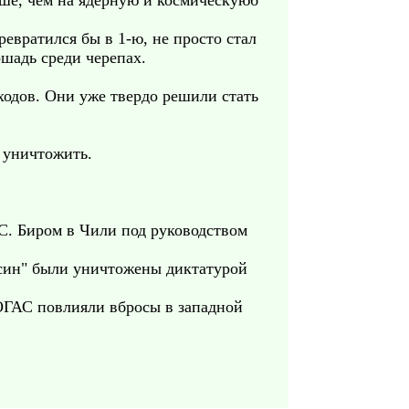
ше, чем на ядерную и космическуюб
евратился бы в 1-ю, не просто стал
ошадь среди черепах.
ходов. Они уже твердо решили стать
 уничтожить.
 С. Биром в Чили под руководством
ерсин" были уничтожены диктатурой
 ОГАС повлияли вбросы в западной