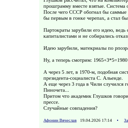
Глушков рассчитал, что на компьюте
прошграмму вместе взятые. Система о
После чего СССР обогнал бы саммые р
бы первым в гонке черепах, а стал б
Партократы зарубили его идею, ведь 
капиталистами и не собирались отказ
Идею зарубили, матекриалы по рпоз
Ну, а теперь смотрим: 1965+3*5=1980
А через 5 лет, в 1970-м, подобная с
президента-социалиста С. Альенде.
А еще через 3 года в Чили случился
Пиночета...
Притом что академик Глушков говори
прессе.
Случайные совпадения?
Афонин Вячеслав
19.04.2026 17:14
•
З