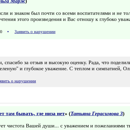
льга Марж
)
-ясли и знаком был почти со всеми воспитателями и не т
очтения этого произведения и Вас отношу к глубоко уважа
:10
•
Заявить о нарушении
 спасибо за отзыв и высокую оценку. Рада, что подели
зеленую" и глубокое уважение. С теплом и симпатией, Ол
явить о нарушении
ет там бывать, где низа нет
» (
Татьяна Герасимова 3
)
дует чистота Вашей души... с уважением и пожеланиями т