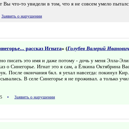
т Вы что-то увидели в том, что я не совсем умело пыталс
Заявить о нарушении
негорье... рассказ Игната
» (
Голубев Валерий Иванови
но писать это имя и даже потому - дочь у меня Элла-Элин
аз о Синегорье. Игнат это я сам, а Ёлкина Октябрина Ва
рук. После окончания 6кл. я уехал навсегда: покинул Кир.
исывались. В селе Синегорье я не проживал. а только учи
:35
•
Заявить о нарушении