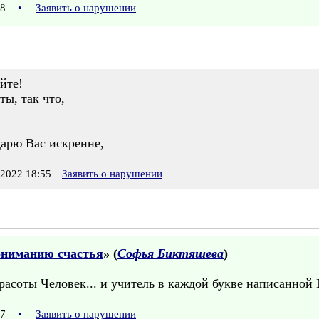
:18
•
Заявить о нарушении
йте!
ы, так что,
дарю Вас искренне,
2022 18:55
Заявить о нарушении
ониманию счастья
» (
Софья Биктяшева
)
асоты Человек... и учитель в каждой букве написанной В
:47
•
Заявить о нарушении