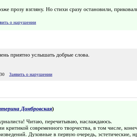
же прозу взгляну. Но стихи сразу остановили, приковал
вить о нарушении
чень приятно услышать добрые слова.
30
Заявить о нарушении
атерина Домбровская
)
журналиста! Читаю, перечитываю, наслаждаюсь.
и критикой современного творчества, в том числе, коне
оизведений. Духовные в первую очередь, эстетические, 