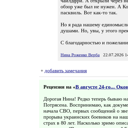
чайлдфри. А открыли через не
обзор уже был не нужен. А Ко
пасквиль. Вот как-то так.
Но я рада нашему единомысли
душами. Но, увы, у этого пре
С благодарностью и пожелани
Нина Роженко Верба
22.07.2026 1
+
добавить замечания
Рецензия на «
В августе 24-го... Око
Дорогая Нина! Редко теперь бываю на 
Потрясена. Воспринимаю, как докуме
начала СВО, первых сообщений о зве
прорыва украинских боевиков на наш
страх в 80 лет. Насколько зримо опи