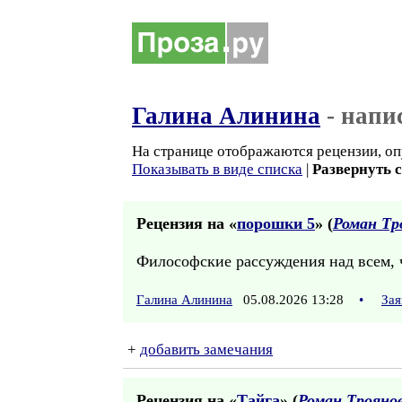
Галина Алинина
- напи
На странице отображаются рецензии, оп
Показывать в виде списка
|
Развернуть 
Рецензия на «
порошки 5
» (
Роман Тр
Философские рассуждения над всем, ч
Галина Алинина
05.08.2026 13:28
•
Зая
+
добавить замечания
Рецензия на «
Тайга
» (
Роман Трояно