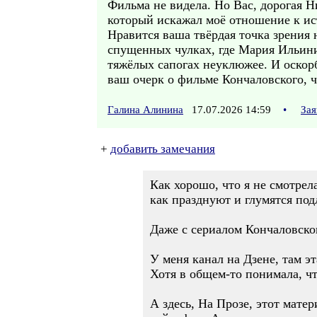
Фильма не видела. Но Вас, дорогая Н
который искажал моё отношение к ис
Нравится ваша твёрдая точка зрения 
спущенных чулках, где Мария Ильини
тяжёлых сапогах неуклюжее. И оскор
ваш очерк о фильме Кончаловского, ч
Галина Алинина
17.07.2026 14:59
•
Зая
+
добавить замечания
Как хорошо, что я не смотрел
как празднуют и глумятся по
Даже с сериалом Кончаловског
У меня канал на Дзене, там эт
Хотя в общем-то понимала, ч
А здесь, На Прозе, этот мате