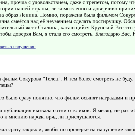
ина, прочла с удовольствием, даже с трепетом, потому чт
тории нашей страны, легкомысленно и доверчиво принима
на образ Ленина. Помню, поражена была фильмом Сокуров
чна смеётся над её неумением сделать постирушку. Обс
бительный жест Сталина, касающийся Крупской Всё это
тобы доверяя Вам, я стала его смотреть. Благодарю Вас, 
вить о нарушении
а фильм Сокурова "Телец". И тем более смотреть не буду
длецы?
о было сразу понятно, что фильм осыпят наградами и пр
а публикация вызвала сотни откликов. Я месяц, не разгиб
то к мнению народа вряд ли прислушаются.
риал сразу закрыли, якобы по проверке на нарушение зак