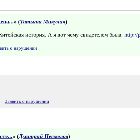
на...
» (
Татьяна Микулич
)
Житейская история. А я вот чему свидетелем была.
http:/
вить о нарушении
1
Заявить о нарушении
те...
» (
Дмитрий Несмелов
)