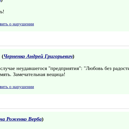
ь!
вить о нарушении
 (
Черненко Андрей Григорьевич
)
случае неудавшегося "предприятия": "Любовь без радости 
амять. Замечательная вещица!
вить о нарушении
на Роженко Верба
)