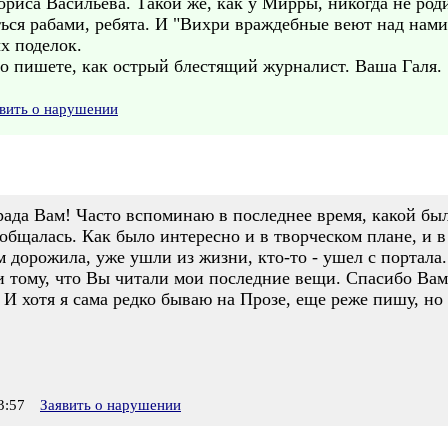
ориса Васильева. Такой же, как у Мирры, никогда не ро
ься рабами, ребята. И "Вихри враждебные веют над нами
х поделок.
то пишете, как острый блестящий журналист. Ваша Галя.
вить о нарушении
 рада Вам! Часто вспоминаю в последнее время, какой был
щалась. Как было интересно и в творческом плане, и в 
ем дорожила, уже ушли из жизни, кто-то - ушел с портала
и тому, что Вы читали мои последние вещи. Спасибо Вам
 И хотя я сама редко бываю на Прозе, еще реже пишу, но 
3:57
Заявить о нарушении