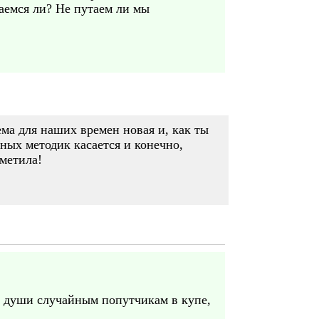
ваемся ли? Не путаем ли мы
ема для наших времен новая и, как ты
ьных методик касается и конечно,
тметила!
я души случайным попутчикам в купе,