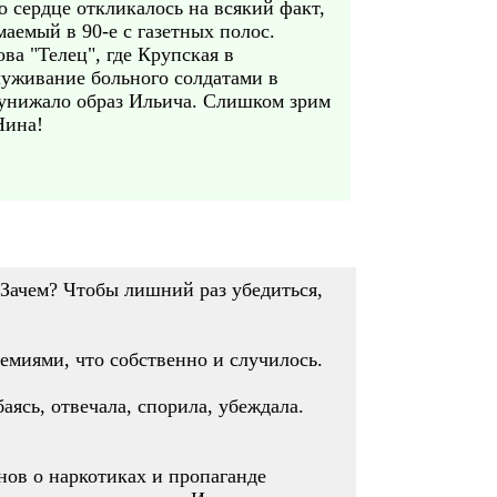
о сердце откликалось на всякий факт,
емый в 90-е с газетных полос.
а "Телец", где Крупская в
луживание больного солдатами в
 унижало образ Ильича. Слишком зрим
Нина!
. Зачем? Чтобы лишний раз убедиться,
емиями, что собственно и случилось.
аясь, отвечала, спорила, убеждала.
онов о наркотиках и пропаганде