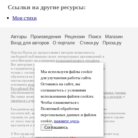
Ссылки на другие ресурсы:
Мои стихи
Авторы
Произведения
Рецензии
Поиск
Магазин
Вход для авторов
О портале
Стихи.ру
Проза.ру
Портал Проза.ру предоставляет авторам возможность
свободной публикации своих литературных произведений в
сети Интернет на основании
пользовательского договора
.
Все авторские права на произведения принадлежат авторам
и охраняются
законом
. Перепечатка произведений возможна
Мы используем файлы cookie
только с согласия его автора, к которому вы можете
обратиться на его авторской странице. Ответственность за
для улучшения работы сайта.
тексты произведений авторы несут самостоятельно на
Оставаясь на сайте, вы
основании
правил публикации
и
законодательства
Российской Федерации
. Данные пользователей
соглашаетесь с условиями
обрабатываются на основании
Политики обработки персональных данных
.
использования файлов cookies.
Вы также можете посмотреть более подробную
информацию о портале
и
связаться с администрацией
.
Чтобы ознакомиться с
Политикой обработки
Ежедневная аудитория портала Проза.ру – порядка 100 тысяч
посетителей, которые в общей сумме просматривают более полумиллиона
персональных данных и файлов
страниц по данным счетчика посещаемости, который расположен справа
cookie,
нажмите здесь
.
от этого текста. В каждой графе указано по две цифры: количество
просмотров и количество посетителей.
Соглашаюсь
© Все права принадлежат авторам, 2000-2026. Портал работает под
эгидой
Российского союза писателей
.
18+