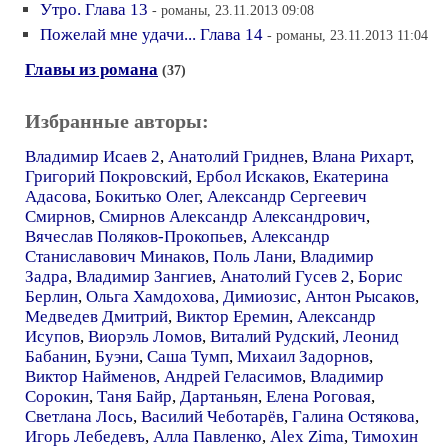
Утро. Глава 13
- романы, 23.11.2013 09:08
Пожелай мне удачи... Глава 14
- романы, 23.11.2013 11:04
Главы из романа
(37)
Избранные авторы:
Владимир Исаев 2
,
Анатолий Гриднев
,
Влана Рихарт
,
Григорий Покровский
,
Ербол Искаков
,
Екатерина
Адасова
,
Бокитько Олег
,
Александр Сергеевич
Смирнов
,
Смирнов Александр Александрович
,
Вячеслав Поляков-Прокопьев
,
Александр
Станиславович Минаков
,
Поль Лани
,
Владимир
Задра
,
Владимир Зангиев
,
Анатолий Гусев 2
,
Борис
Берлин
,
Ольга Хамдохова
,
Димиозис
,
Антон Рысаков
,
Медведев Дмитрий
,
Виктор Еремин
,
Александр
Исупов
,
Виорэль Ломов
,
Виталий Рудский
,
Леонид
Бабанин
,
Буэни
,
Саша Тумп
,
Михаил Задорнов
,
Виктор Найменов
,
Андрей Геласимов
,
Владимир
Сорокин
,
Таня Байр
,
Дартаньян
,
Елена Роговая
,
Светлана Лось
,
Василий Чеботарёв
,
Галина Остякова
,
Игорь Лебедевъ
,
Алла Павленко
,
Alex Zima
,
Тимохин