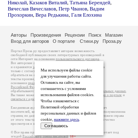
Николай
,
Казаков Виталий
,
Татьяна Берендей
,
Вячеслав Вячеславов
,
Петр Чванов
,
Вадим
Прохоркин
,
Вера Редькина
,
Галя Елохина
Авторы
Произведения
Рецензии
Поиск
Магазин
Вход для авторов
О портале
Стихи.ру
Проза.ру
Портал Проза.ру предоставляет авторам возможность
свободной публикации своих литературных произведений в
сети Интернет на основании
пользовательского договора
.
Все авторские права на произведения принадлежат авторам
и охраняются
законом
. Перепечатка произведений возможна
Мы используем файлы cookie
только с согласия его автора, к которому вы можете
обратиться на его авторской странице. Ответственность за
для улучшения работы сайта.
тексты произведений авторы несут самостоятельно на
Оставаясь на сайте, вы
основании
правил публикации
и
законодательства
Российской Федерации
. Данные пользователей
соглашаетесь с условиями
обрабатываются на основании
Политики обработки персональных данных
.
использования файлов cookies.
Вы также можете посмотреть более подробную
информацию о портале
и
связаться с администрацией
.
Чтобы ознакомиться с
Политикой обработки
Ежедневная аудитория портала Проза.ру – порядка 100 тысяч
посетителей, которые в общей сумме просматривают более полумиллиона
персональных данных и файлов
страниц по данным счетчика посещаемости, который расположен справа
cookie,
нажмите здесь
.
от этого текста. В каждой графе указано по две цифры: количество
просмотров и количество посетителей.
Соглашаюсь
© Все права принадлежат авторам, 2000-2026. Портал работает под
эгидой
Российского союза писателей
.
18+