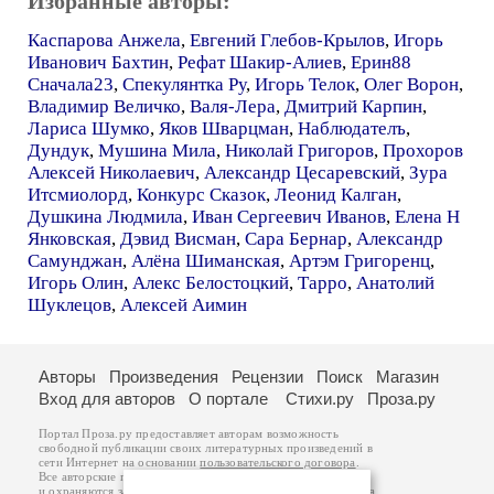
Избранные авторы:
Каспарова Анжела
,
Евгений Глебов-Крылов
,
Игорь
Иванович Бахтин
,
Рефат Шакир-Алиев
,
Ерин88
Сначала23
,
Спекулянтка Ру
,
Игорь Телок
,
Олег Ворон
,
Владимир Величко
,
Валя-Лера
,
Дмитрий Карпин
,
Лариса Шумко
,
Яков Шварцман
,
Наблюдателъ
,
Дундук
,
Мушина Мила
,
Николай Григоров
,
Прохоров
Алексей Николаевич
,
Александр Цесаревский
,
Зура
Итсмиолорд
,
Конкурс Сказок
,
Леонид Калган
,
Душкина Людмила
,
Иван Сергеевич Иванов
,
Елена Н
Янковская
,
Дэвид Висман
,
Сара Бернар
,
Александр
Самунджан
,
Алёна Шиманская
,
Артэм Григоренц
,
Игорь Олин
,
Алекс Белостоцкий
,
Тарро
,
Анатолий
Шуклецов
,
Алексей Аимин
Авторы
Произведения
Рецензии
Поиск
Магазин
Вход для авторов
О портале
Стихи.ру
Проза.ру
Портал Проза.ру предоставляет авторам возможность
свободной публикации своих литературных произведений в
сети Интернет на основании
пользовательского договора
.
Все авторские права на произведения принадлежат авторам
и охраняются
законом
. Перепечатка произведений возможна