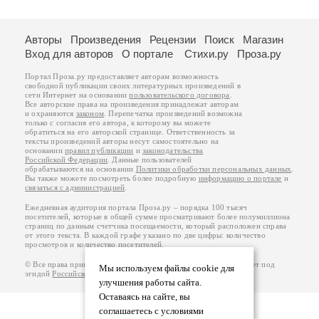
Авторы
Произведения
Рецензии
Поиск
Магазин
Вход для авторов
О портале
Стихи.ру
Проза.ру
Портал Проза.ру предоставляет авторам возможность
свободной публикации своих литературных произведений в
сети Интернет на основании
пользовательского договора
.
Все авторские права на произведения принадлежат авторам
и охраняются
законом
. Перепечатка произведений возможна
только с согласия его автора, к которому вы можете
обратиться на его авторской странице. Ответственность за
тексты произведений авторы несут самостоятельно на
основании
правил публикации
и
законодательства
Российской Федерации
. Данные пользователей
обрабатываются на основании
Политики обработки персональных данных
.
Вы также можете посмотреть более подробную
информацию о портале
и
связаться с администрацией
.
Ежедневная аудитория портала Проза.ру – порядка 100 тысяч
посетителей, которые в общей сумме просматривают более полумиллиона
страниц по данным счетчика посещаемости, который расположен справа
от этого текста. В каждой графе указано по две цифры: количество
просмотров и количество посетителей.
© Все права принадлежат авторам, 2000-2026. Портал работает под
Мы используем файлы cookie для
эгидой
Российского союза писателей
.
18+
улучшения работы сайта.
Оставаясь на сайте, вы
соглашаетесь с условиями