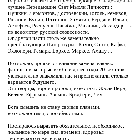
Верно и Сознательно Преобразующие, с надеждой на
лучшее Передающие Свет Мысли Личности :
Пушкин, Лермонтов, Достоевский, Гоголь, Ремизов,
Розанов, Бунин, Платонов, Замятин, Бердяев, Ильин,
Астафьев, Распутин, Нагибин, Маканин, Искандер ... -
по ведомству русской словесности.
От другой части столь же замечательно
преобразующей Литературы : Камю, Сартр, Кафка,
Экзюпери, Ремарк, Борхес, Маркес, Амаду ...
Возможно, проявится влияние замечательных
фантастов, которые в 60-е и далее годы 20 века так
увлекательно знакомили нас и предполагали столько
вариантов будущего.
Эти творцы, порой пророки, известны : Жюль Верн,
Беляев, Ефремов, Азимов, Брэдбери, Лем ...
Бога смешить не стану своими планами,
возможностями, способностями.
Постараюсь выразить обязательное, необходимое,
желанное по мере сил, времени, здоровья
творческого и житейского.