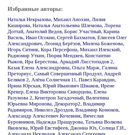
Избранные авторы:
Наталья Некрылова
,
Михаил Анохин
,
Лилия
Каширова
,
Наталья Анатольевна Шлемова
,
Лорена
Доттай
,
Анатолий Ведов
,
Борис Участный
,
Карина
Василь
,
Иван Осокин
,
Сергей Бахматов
,
Елисеев Олег
Александрович
,
Леонид Берёзов
,
Милена Боженова
,
Игорь Ситник
,
Кора Персефона
,
Михаил Илекский
,
Радиомир Уткин
,
Пюрвя Мендяев
,
Константин
Рыжов
,
Ира Берестова
,
Аркадий Лисстопадов 2
,
Казак Елена Александровна
,
Ольга Марж
,
Галина
Преториус
,
Самый Совершенный Продукт
,
Андрей
Беляков 2
,
Алёна Солнечная 11
,
Павел Каравдин
,
Ирина Юрская
,
Юрий Иванович Шмаков
,
Ирене
Крекер
,
Елена Викторовна Скворцова
,
Елена
Разумова 2
,
Кенотрон Загадочный
,
Валентина
Юрьевна Миронова
,
Декоратор2
,
Владимир
Радимиров
,
Николоз Дроздов
,
Владимир Конюков
,
Александр Алексеевич Кочевник
,
Вячеслав
Буровников
,
Надежда Пращурова
,
Татьяна Волкова
Яковлева
,
Юрий Евстифеев
,
Джонна Юз
,
Солнца Г.И.
,
Александр Неклюдов
,
Александр Сергеевич