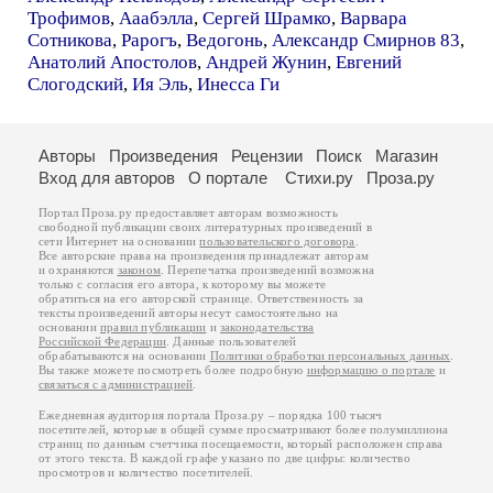
Трофимов
,
Ааабэлла
,
Сергей Шрамко
,
Варвара
Сотникова
,
Рарогъ
,
Ведогонь
,
Александр Смирнов 83
,
Анатолий Апостолов
,
Андрей Жунин
,
Евгений
Слогодский
,
Ия Эль
,
Инесса Ги
Авторы
Произведения
Рецензии
Поиск
Магазин
Вход для авторов
О портале
Стихи.ру
Проза.ру
Портал Проза.ру предоставляет авторам возможность
свободной публикации своих литературных произведений в
сети Интернет на основании
пользовательского договора
.
Все авторские права на произведения принадлежат авторам
и охраняются
законом
. Перепечатка произведений возможна
только с согласия его автора, к которому вы можете
обратиться на его авторской странице. Ответственность за
тексты произведений авторы несут самостоятельно на
основании
правил публикации
и
законодательства
Российской Федерации
. Данные пользователей
обрабатываются на основании
Политики обработки персональных данных
.
Вы также можете посмотреть более подробную
информацию о портале
и
связаться с администрацией
.
Ежедневная аудитория портала Проза.ру – порядка 100 тысяч
посетителей, которые в общей сумме просматривают более полумиллиона
страниц по данным счетчика посещаемости, который расположен справа
от этого текста. В каждой графе указано по две цифры: количество
просмотров и количество посетителей.