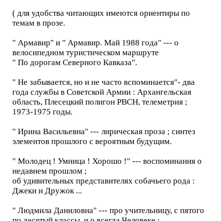
( для удобства читающих имеются ориентиры по
темам в прозе.
" Армавир" и " Армавир. Май 1988 года" --- о
велосипедном туристическом маршруте
" По дорогам Северного Кавказа".
" Не забывается, но и не часто вспоминается"- два
года службы в Советской Армии : Архангельская
область, Плесецкий полигон РВСН, телеметрия ;
1973-1975 годы.
" Ирина Васильевна" --- лирическая проза ; синтез
элементов прошлого с вероятным будущим.
" Молодец ! Умница ! Хорошо !" --- воспоминания о
недавнем прошлом ;
об удивительных представителях собачьего рода :
Джеки и Дружок ...
" Людмила Даниловна" --- про учительницу, с пятого
по десятый классы, и о всегда Человеке ;