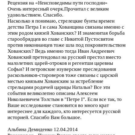
Рецензия на «Неисповедимы пути господни»
Очень интересный очерк.Прочитал с великим
удовольствием. Спасибо.
Насколько я понимаю, стрелецкие бунты времен
детства Петра I и сама Хованщина связаны именно с
этим родом князей Хованских? И знаменитая борьба
старообрядцев во главе с Никитой Пустосвятом
против никонианцев тоже шла под покровительством
Хованских? Ведь именно тогда Иван Андреевич
Хованский претендовал на русский престол вместо
малолетних царей-отроков и регентши царевны
Софьи? И петровские изуверские преследования
раскольников-староверов тоже связаны с царской
местью князьям Хованским за истребление
стрельцами родичей царицы Натальи? Все эти
события великолепно описаны Алексеем
Николаевичем Толстым в "Петре I". Если все так, то
Ваше исследование становится во много крат
интереснее для каждого, кто интересуется русской
историей. Спасибо Вам большое.
Альбина Демиденко 12.04.2014