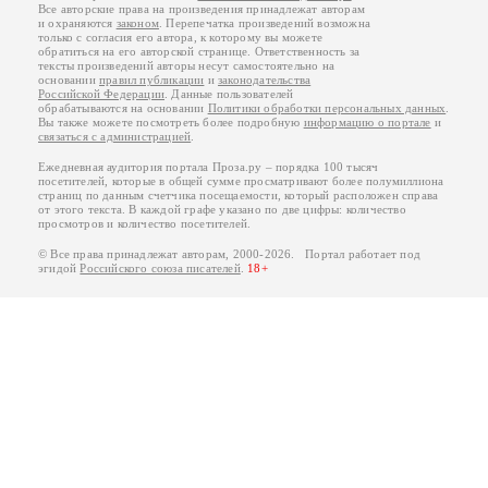
Все авторские права на произведения принадлежат авторам
и охраняются
законом
. Перепечатка произведений возможна
только с согласия его автора, к которому вы можете
обратиться на его авторской странице. Ответственность за
тексты произведений авторы несут самостоятельно на
основании
правил публикации
и
законодательства
Российской Федерации
. Данные пользователей
обрабатываются на основании
Политики обработки персональных данных
.
Вы также можете посмотреть более подробную
информацию о портале
и
связаться с администрацией
.
Ежедневная аудитория портала Проза.ру – порядка 100 тысяч
посетителей, которые в общей сумме просматривают более полумиллиона
страниц по данным счетчика посещаемости, который расположен справа
от этого текста. В каждой графе указано по две цифры: количество
просмотров и количество посетителей.
© Все права принадлежат авторам, 2000-2026. Портал работает под
эгидой
Российского союза писателей
.
18+