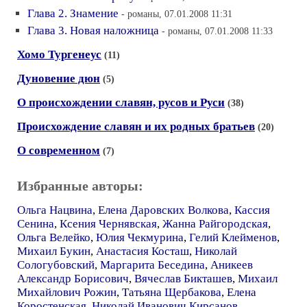
Глава 2. Знамение
- романы, 07.01.2008 11:31
Глава 3. Новая наложница
- романы, 07.01.2008 11:33
Хомо Тургенеус
(11)
Дуновение дюн
(5)
О происхождении славян, русов и Руси
(38)
Происхождение славян и их родных братьев
(20)
О современном
(7)
Избранные авторы:
Ольга Нацвина
,
Елена Даровских Волкова
,
Кассия
Сенина
,
Ксения Чернявская
,
Жанна Райгородская
,
Ольга Велейко
,
Юлия Чекмурина
,
Гелий Клейменов
,
Михаил Букин
,
Анастасия Косташ
,
Николай
Сологубовский
,
Маргарита Беседина
,
Аникеев
Александр Борисович
,
Вячеслав Бикташев
,
Михаил
Михайлович Рожин
,
Татьяна Щербакова
,
Елена
Коростенская
,
Николай Иванович Кирсанов