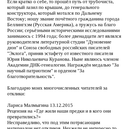
Если кратко о себе, то прошёл путь от трубочиста,
который лазил по крышам, до генерального
конструктора, который мотался по Дальнему
Востоку; ношу звание почётного гражданина города
Беллингхэм (Русская Америка), а тружусь на благо
России; серьёзными историческими исследованиями
занимаюсь с 1994 года; более двенадцати лет являлся
руководителем литературной студии "Дуновение
дюн" и Союза свободных российских писателей
"Эклога", приняв эстафету от известного писателя
Юрия Николаевича Куранова. Ныне являюсь членом
Академии ДНК-генеалогии. Награждён медалью "За
научный патриотизм" и орденом "За
благотворительность".
Благодарю моих многочисленных читателей за
отклики:
Лариса Малмыгина 13.12.2015
Рецензия на «Где жили наши предки и в кого они
превратились?»
Несправедливо, что под этим потрясающим
материалом нет откликов. Неужели не интересно то,