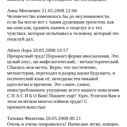
Анна Михневич 21.05.2008 22:06
Человечество изменилось бы до неузнаваемости,
если бы могло вот с таким душевным трепетом, как
вы описали, хранить память о поцелуе и о тех
чувствах, которые испытывал к человеку, который это
поцелуй дал.
Айзен Лора 20.05.2008 10:57
Прекрасный труд! Поражает форма иносказания. Это
целый опус, ни мифологический, - метаисторический.
Сбылась моя мечта. Верю, что постепенно,
метаистория, переходит в разряд науки будущего, и
поэтический язык её, неподвластен никакой
идеологии и времени. Это самое, самое,
невостребованное упущение всего нашего поколения
С П А С И Б О Вам! Пишите ещё! Удач, Успехов Вам в
этом нелёгком многослойном труде! С
признательностью
Татьяна Филатова 20.05.2008 00:21
Очень и очень понравилось! Написано легко, изящно,