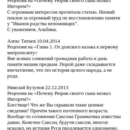
Рецензия на «Почему Рюрик своего сына назвал
Ингорем?»
С огромным интересом прочитала статью. Низкий
поклон за огромный труд по восстановлению памяти
у "Иванов родства непомнящих".
С уважением, Альбина.
Алекс Титаев 10.04.2014
Рецензия на «Глава 1. От донского казака к первому
митрополиту»
Вне всяких сомнений громадная работа и дань
памяти нашим предкам. Порой даже складывается
впечатление, что это история целого народа, а не
рода.
Николай Бузунов 22.12.2013
Рецензия на «Почему Рюрик своего сына назвал
Ингорем?»
Блестяще! Что же Вы скрывали такие ценные
сведения? Причём такого почтенного возраста.
Вообще-то сочинения Саксона Грамматика известны
давно. Конечно Саксон, будучи саксом, многое
исказил, но история Руси продлевается однозначно.