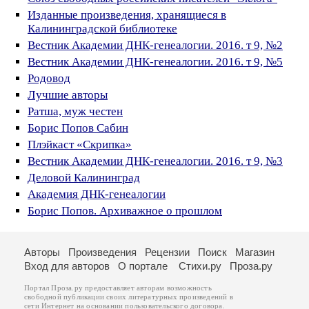
Изданные произведения, хранящиеся в
Калининградской библиотеке
Вестник Академии ДНК-генеалогии. 2016. т 9, №2
Вестник Академии ДНК-генеалогии. 2016. т 9, №5
Родовод
Лучшие авторы
Ратша, муж честен
Борис Попов Сабин
Плэйкаст «Скрипка»
Вестник Академии ДНК-генеалогии. 2016. т 9, №3
Деловой Калининград
Академия ДНК-генеалогии
Борис Попов. Архиважное о прошлом
Авторы
Произведения
Рецензии
Поиск
Магазин
Вход для авторов
О портале
Стихи.ру
Проза.ру
Портал Проза.ру предоставляет авторам возможность
свободной публикации своих литературных произведений в
сети Интернет на основании
пользовательского договора
.