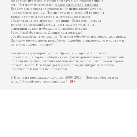
свободной публикации своих литературных произведений в
сети Интернет на основании
пользовательского договора
.
Все авторские права на произведения принадлежат авторам
и охраняются
законом
. Перепечатка произведений возможна
только с согласия его автора, к которому вы можете
обратиться на его авторской странице. Ответственность за
тексты произведений авторы несут самостоятельно на
основании
правил публикации
и
законодательства
Российской Федерации
. Данные пользователей
обрабатываются на основании
Политики обработки персональных данных
.
Вы также можете посмотреть более подробную
информацию о портале
и
связаться с администрацией
.
Ежедневная аудитория портала Проза.ру – порядка 100 тысяч
посетителей, которые в общей сумме просматривают более полумиллиона
страниц по данным счетчика посещаемости, который расположен справа
от этого текста. В каждой графе указано по две цифры: количество
просмотров и количество посетителей.
© Все права принадлежат авторам, 2000-2026. Портал работает под
эгидой
Российского союза писателей
.
18+