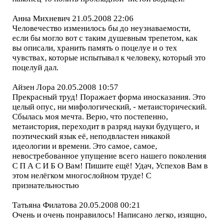
Анна Михневич 21.05.2008 22:06
Человечество изменилось бы до неузнаваемости,
если бы могло вот с таким душевным трепетом, как
вы описали, хранить память о поцелуе и о тех
чувствах, которые испытывал к человеку, который это
поцелуй дал.
Айзен Лора 20.05.2008 10:57
Прекрасный труд! Поражает форма иносказания. Это
целый опус, ни мифологический, - метаисторический.
Сбылась моя мечта. Верю, что постепенно,
метаистория, переходит в разряд науки будущего, и
поэтический язык её, неподвластен никакой
идеологии и времени. Это самое, самое,
невостребованное упущение всего нашего поколения
С П А С И Б О Вам! Пишите ещё! Удач, Успехов Вам в
этом нелёгком многослойном труде! С
признательностью
Татьяна Филатова 20.05.2008 00:21
Очень и очень понравилось! Написано легко, изящно,