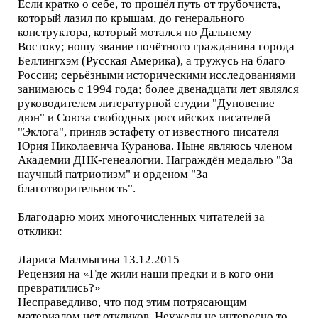
Если кратко о себе, то прошёл путь от трубочиста,
который лазил по крышам, до генерального
конструктора, который мотался по Дальнему
Востоку; ношу звание почётного гражданина города
Беллингхэм (Русская Америка), а тружусь на благо
России; серьёзными историческими исследованиями
занимаюсь с 1994 года; более двенадцати лет являлся
руководителем литературной студии "Дуновение
дюн" и Союза свободных российских писателей
"Эклога", приняв эстафету от известного писателя
Юрия Николаевича Куранова. Ныне являюсь членом
Академии ДНК-генеалогии. Награждён медалью "За
научный патриотизм" и орденом "За
благотворительность".
Благодарю моих многочисленных читателей за
отклики:
Лариса Малмыгина 13.12.2015
Рецензия на «Где жили наши предки и в кого они
превратились?»
Несправедливо, что под этим потрясающим
материалом нет откликов. Неужели не интересно то,