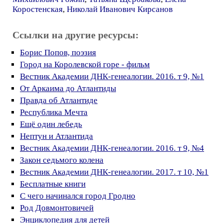
Коростенская
,
Николай Иванович Кирсанов
Ссылки на другие ресурсы:
Борис Попов, поэзия
Город на Королевской горе - фильм
Вестник Академии ДНК-генеалогии. 2016. т 9, №1
От Аркаима до Атлантиды
Правда об Атлантиде
Республика Мечта
Ещё один лебедь
Нептун и Атлантида
Вестник Академии ДНК-генеалогии. 2016. т 9, №4
Закон седьмого колена
Вестник Академии ДНК-генеалогии. 2017. т 10, №1
Бесплатные книги
С чего начинался город Гродно
Род Довмонтовичей
Энциклопедия для детей