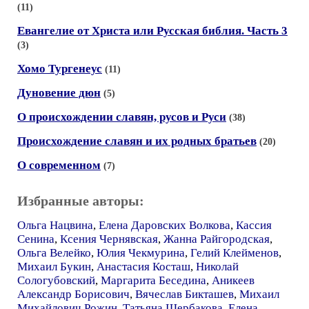
(11)
Евангелие от Христа или Русская библия. Часть 3
(3)
Хомо Тургенеус
(11)
Дуновение дюн
(5)
О происхождении славян, русов и Руси
(38)
Происхождение славян и их родных братьев
(20)
О современном
(7)
Избранные авторы:
Ольга Нацвина
,
Елена Даровских Волкова
,
Кассия
Сенина
,
Ксения Чернявская
,
Жанна Райгородская
,
Ольга Велейко
,
Юлия Чекмурина
,
Гелий Клейменов
,
Михаил Букин
,
Анастасия Косташ
,
Николай
Сологубовский
,
Маргарита Беседина
,
Аникеев
Александр Борисович
,
Вячеслав Бикташев
,
Михаил
Михайлович Рожин
,
Татьяна Щербакова
,
Елена