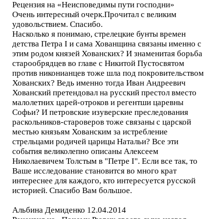
Рецензия на «Неисповедимы пути господни»
Очень интересный очерк.Прочитал с великим
удовольствием. Спасибо.
Насколько я понимаю, стрелецкие бунты времен
детства Петра I и сама Хованщина связаны именно с
этим родом князей Хованских? И знаменитая борьба
старообрядцев во главе с Никитой Пустосвятом
против никонианцев тоже шла под покровительством
Хованских? Ведь именно тогда Иван Андреевич
Хованский претендовал на русский престол вместо
малолетних царей-отроков и регентши царевны
Софьи? И петровские изуверские преследования
раскольников-староверов тоже связаны с царской
местью князьям Хованским за истребление
стрельцами родичей царицы Натальи? Все эти
события великолепно описаны Алексеем
Николаевичем Толстым в "Петре I". Если все так, то
Ваше исследование становится во много крат
интереснее для каждого, кто интересуется русской
историей. Спасибо Вам большое.
Альбина Демиденко 12.04.2014