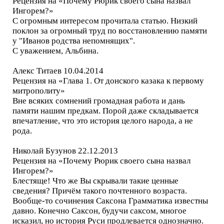
Рецензия на «Почему Рюрик своего сына назвал
Ингорем?»
С огромным интересом прочитала статью. Низкий
поклон за огромный труд по восстановлению памяти
у "Иванов родства непомнящих".
С уважением, Альбина.
Алекс Титаев 10.04.2014
Рецензия на «Глава 1. От донского казака к первому
митрополиту»
Вне всяких сомнений громадная работа и дань
памяти нашим предкам. Порой даже складывается
впечатление, что это история целого народа, а не
рода.
Николай Бузунов 22.12.2013
Рецензия на «Почему Рюрик своего сына назвал
Ингорем?»
Блестяще! Что же Вы скрывали такие ценные
сведения? Причём такого почтенного возраста.
Вообще-то сочинения Саксона Грамматика известны
давно. Конечно Саксон, будучи саксом, многое
исказил, но история Руси продлевается однозначно.