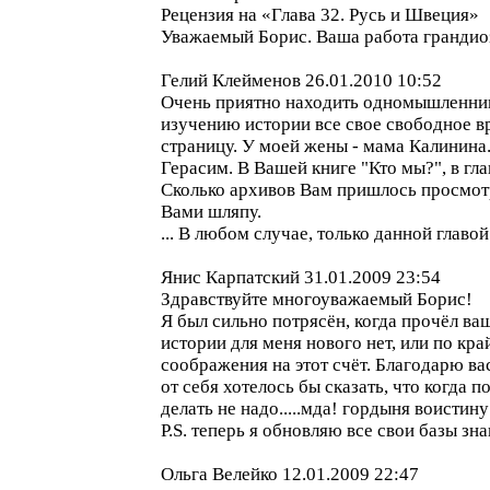
Рецензия на «Глава 32. Русь и Швеция»
Уважаемый Борис. Ваша работа грандио
Гелий Клейменов 26.01.2010 10:52
Очень приятно находить одномышленник
изучению истории все свое свободное в
страницу. У моей жены - мама Калинина
Герасим. В Вашей книге "Кто мы?", в гл
Сколько архивов Вам пришлось просмотр
Вами шляпу.
... В любом случае, только данной главо
Янис Карпатский 31.01.2009 23:54
Здравствуйте многоуважаемый Борис!
Я был сильно потрясён, когда прочёл ва
истории для меня нового нет, или по кра
соображения на этот счёт. Благодарю вас
от себя хотелось бы сказать, что когда 
делать не надо.....мда! гордыня воистину
P.S. теперь я обновляю все свои базы зн
Ольга Велейко 12.01.2009 22:47