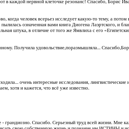
ют в каждой нервной клеточке резонанс! Спасибо, Борис Ив
во, когда человек всерьез исследует какую-то тему, а потом 
 пылилась означенная вами книга Диогена Лаэртского, и благ
ельная штука, в отличие от того же Ямвлиха с его «Египетск
анному. Получила удовольствие,поразмышляла... Спасибо,Бор
заходила... очень интересные исследования, лингвистические 
аем, хотя и кажется, что всё уже известно.
ке - грандиозно. Спасибо. Серьезный труд всей жизни. Мне ка
описать свою собственную жизнь и познание им ИСТИНЫ и ис