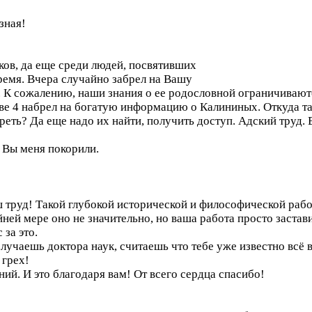
зная!
ов, да еще среди людей, посвятивших
ремя. Вчера случайно забрел на Вашу
. К сожалению, наши знания о ее родословной ограничиваютс
аве 4 набрел на богатую информацию о Калининых. Откуда та
еть? Да еще надо их найти, получить доступ. Адский труд. 
й Вы меня покорили.
ш труд! Такой глубокой исторической и философической работ
йней мере оно не значительно, но ваша работа просто застав
 за это.
получаешь доктора наук, считаешь что тебе уже известно всё
 грех!
аний. И это благодаря вам! От всего сердца спасибо!