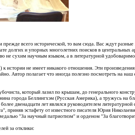
и прежде всего исторической, то вам сюда. Вас ждут разные
тате долгих и упорных многолетних поисков в центральных 
лю не сухим научным языком, а в литературной удобоваримо
я) к истории не имеет никакого отношения. Эти произведени
чайно. Автор полагает что иногда полезно посмотреть на н
трубочиста, который лазил по крышам, до генерального конст
нина города Беллингхэм (Русская Америка), а тружусь на б
 более двенадцати лет являлся руководителем литературной
а", приняв эстафету от известного писателя Юрия Николаев
едалью "За научный патриотизм" и орденом "За благотворит
лей за отклики: