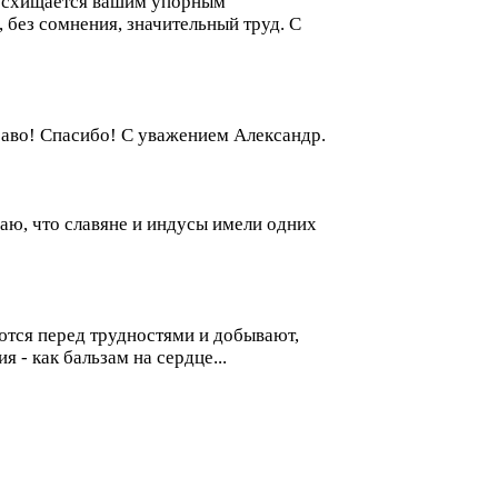
 восхищается вашим упорным
 без сомнения, значительный труд. С
Браво! Спасибо! С уважением Александр.
наю, что славяне и индусы имели одних
ются перед трудностями и добывают,
 - как бальзам на сердце...