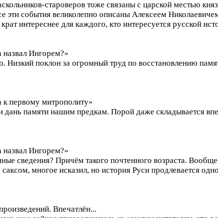
аскольников-староверов тоже связаны с царской местью кня
 эти события великолепно описаны Алексеем Николаевичем Т
крат интереснее для каждого, кто интересуется русской ис
а назвал Ингорем?»
. Низкий поклон за огромный труд по восстановлению памя
ка к первому митрополиту»
и дань памяти нашим предкам. Порой даже складывается впеч
а назвал Ингорем?»
нные сведения? Причём такого почтенного возраста. Вообщ
 саксом, многое исказил, но история Руси продлевается одн
роизведений. Впечатлён...