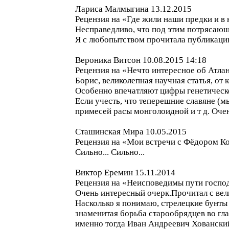
Лариса Малмыгина 13.12.2015
Рецензия на «Где жили наши предки и в 
Несправедливо, что под этим потрясающ
Я с любопытством прочитала публикаци
Вероника Витсон 10.08.2015 14:18
Рецензия на «Нечто интересное об Атла
Борис, великолепная научная статья, о
Особенно впечатляют цифры генетическ
Если учесть, что теперешние славяне (м
примесей расы монголоидной и т д. Оче
Сташинская Мира 10.05.2015
Рецензия на «Мои встречи с Фёдором 
Сильно... Сильно...
Виктор Еремин 15.11.2014
Рецензия на «Неисповедимы пути госпо
Очень интересный очерк.Прочитал с вел
Насколько я понимаю, стрелецкие бунты
знаменитая борьба старообрядцев во гл
именно тогда Иван Андреевич Хованский