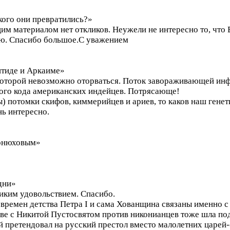
кого они превратились?»
им материалом нет откликов. Неужели не интересно то, что
ю. Спасибо большое.С уважением
нтиде и Аркаиме»
т которой невозможно оторваться. Поток завораживающей ин
ого кода американских индейцев. Потрясающе!
ы) потомки скифов, киммерийцев и ариев, то каков наш генет
нь интересно.
Конюховым»
дни»
иким удовольствием. Спасибо.
 времен детства Петра I и сама Хованщина связаны именно с
аве с Никитой Пустосвятом против никонианцев тоже шла п
 претендовал на русский престол вместо малолетних царей