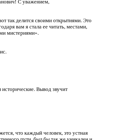
анович! С уважением,
вот так делится своими открытиями. Это
одаря вам я стала ее читать, местами,
ими мистериями».
ис.
и исторические. Вывод звучит
жется, что каждый человек, это устная
тинного пути, был бы так же уникален и