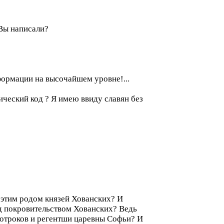
 Вы написали?
формации на высочайшем уровне!...
ический код ? Я имею ввиду славян без
 этим родом князей Хованских? И
од покровительством Хованских? Ведь
-отроков и регентши царевны Софьи? И