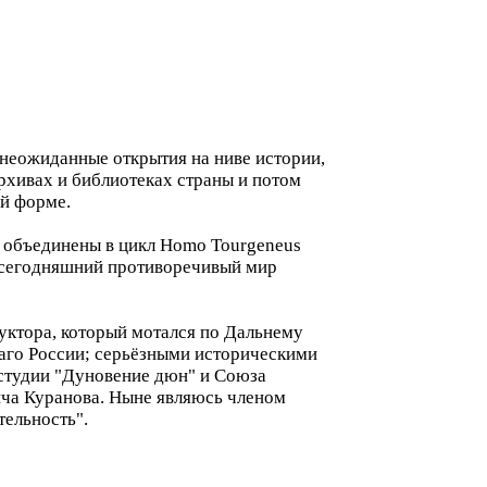
 неожиданные открытия на ниве истории,
архивах и библиотеках страны и потом
й форме.
я объединены в цикл Homo Tourgeneus
аш сегодняшний противоречивый мир
руктора, который мотался по Дальнему
лаго России; серьёзными историческими
 студии "Дуновение дюн" и Союза
ича Куранова. Ныне являюсь членом
ельность".