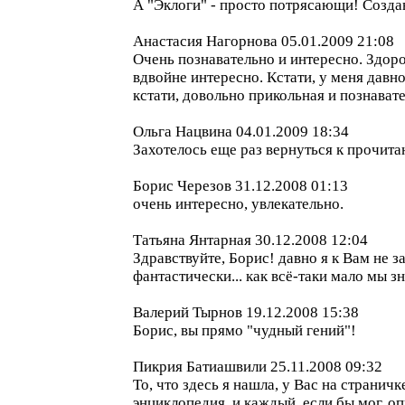
А "Эклоги" - просто потрясающи! Созда
Анастасия Нагорнова 05.01.2009 21:08
Очень познавательно и интересно. Здоро
вдвойне интересно. Кстати, у меня давно
кстати, довольно прикольная и познават
Ольга Нацвина 04.01.2009 18:34
Захотелось еще раз вернуться к прочит
Борис Черезов 31.12.2008 01:13
очень интересно, увлекательно.
Татьяна Янтарная 30.12.2008 12:04
Здравствуйте, Борис! давно я к Вам не 
фантастически... как всё-таки мало мы зн
Валерий Тырнов 19.12.2008 15:38
Борис, вы прямо "чудный гений"!
Пикрия Батиашвили 25.11.2008 09:32
То, что здесь я нашла, у Вас на странич
энциклопедия, и каждый, если бы мог, 