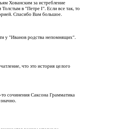
зьям Хованским за истребление
олстым в "Петре I". Если все так, то
торией. Спасибо Вам большое.
ти у "Иванов родства непомнящих".
атление, что это история целого
е-то сочинения Саксона Грамматика
означно.