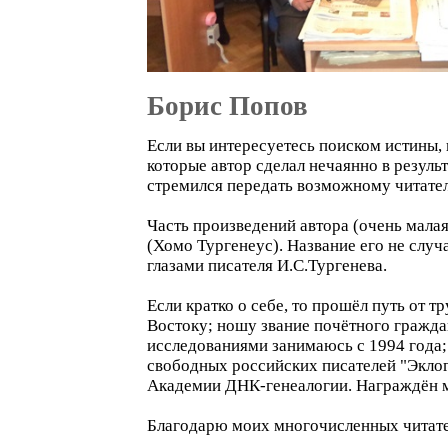
Борис Попов
Если вы интересуетесь поиском истины, 
которые автор сделал нечаянно в резуль
стремился передать возможному читате
Часть произведений автора (очень мала
(Хомо Тургенеус). Название его не слу
глазами писателя И.С.Тургенева.
Если кратко о себе, то прошёл путь от 
Востоку; ношу звание почётного гражда
исследованиями занимаюсь с 1994 года;
свободных российских писателей "Эклог
Академии ДНК-генеалогии. Награждён м
Благодарю моих многочисленных читате