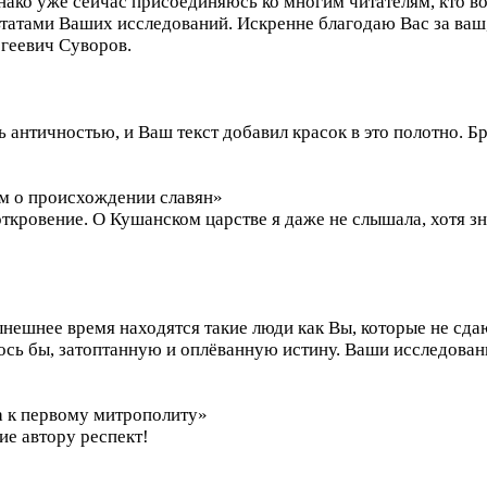
днако уже сейчас присоединяюсь ко многим читателям, кто
татами Ваших исследований. Искренне благодаю Вас за ваш,
геевич Суворов.
 античностью, и Ваш текст добавил красок в это полотно. 
ом о происхождении славян»
ткровение. О Кушанском царстве я даже не слышала, хотя з
ынешнее время находятся такие люди как Вы, которые не сда
ось бы, затоптанную и оплёванную истину. Ваши исследования
ка к первому митрополиту»
ие автору респект!