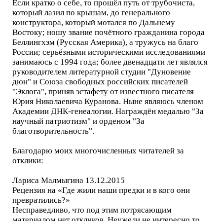
Если кратко о себе, то прошёл путь от трубочиста,
который лазил по крышам, до генерального
конструктора, который мотался по Дальнему
Востоку; ношу звание почётного гражданина города
Беллингхэм (Русская Америка), а тружусь на благо
России; серьёзными историческими исследованиями
занимаюсь с 1994 года; более двенадцати лет являлся
руководителем литературной студии "Дуновение
дюн" и Союза свободных российских писателей
"Эклога", приняв эстафету от известного писателя
Юрия Николаевича Куранова. Ныне являюсь членом
Академии ДНК-генеалогии. Награждён медалью "За
научный патриотизм" и орденом "За
благотворительность".
Благодарю моих многочисленных читателей за
отклики:
Лариса Малмыгина 13.12.2015
Рецензия на «Где жили наши предки и в кого они
превратились?»
Несправедливо, что под этим потрясающим
материалом нет откликов. Неужели не интересно то,