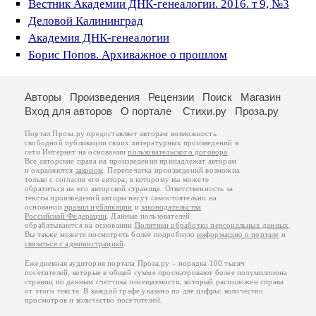
Вестник Академии ДНК-генеалогии. 2016. т 9, №3
Деловой Калининград
Академия ДНК-генеалогии
Борис Попов. Архиважное о прошлом
Авторы
Произведения
Рецензии
Поиск
Магазин
Вход для авторов
О портале
Стихи.ру
Проза.ру
Портал Проза.ру предоставляет авторам возможность
свободной публикации своих литературных произведений в
сети Интернет на основании
пользовательского договора
.
Все авторские права на произведения принадлежат авторам
и охраняются
законом
. Перепечатка произведений возможна
только с согласия его автора, к которому вы можете
обратиться на его авторской странице. Ответственность за
тексты произведений авторы несут самостоятельно на
основании
правил публикации
и
законодательства
Российской Федерации
. Данные пользователей
обрабатываются на основании
Политики обработки персональных данных
.
Вы также можете посмотреть более подробную
информацию о портале
и
связаться с администрацией
.
Ежедневная аудитория портала Проза.ру – порядка 100 тысяч
посетителей, которые в общей сумме просматривают более полумиллиона
страниц по данным счетчика посещаемости, который расположен справа
от этого текста. В каждой графе указано по две цифры: количество
просмотров и количество посетителей.