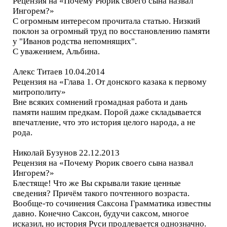
Рецензия на «Почему Рюрик своего сына назвал
Ингорем?»
С огромным интересом прочитала статью. Низкий
поклон за огромный труд по восстановлению памяти
у "Иванов родства непомнящих".
С уважением, Альбина.
Алекс Титаев 10.04.2014
Рецензия на «Глава 1. От донского казака к первому
митрополиту»
Вне всяких сомнений громадная работа и дань
памяти нашим предкам. Порой даже складывается
впечатление, что это история целого народа, а не
рода.
Николай Бузунов 22.12.2013
Рецензия на «Почему Рюрик своего сына назвал
Ингорем?»
Блестяще! Что же Вы скрывали такие ценные
сведения? Причём такого почтенного возраста.
Вообще-то сочинения Саксона Грамматика известны
давно. Конечно Саксон, будучи саксом, многое
исказил, но история Руси продлевается однозначно.