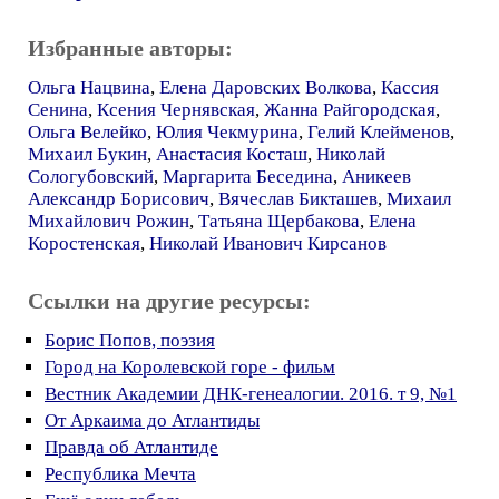
Избранные авторы:
Ольга Нацвина
,
Елена Даровских Волкова
,
Кассия
Сенина
,
Ксения Чернявская
,
Жанна Райгородская
,
Ольга Велейко
,
Юлия Чекмурина
,
Гелий Клейменов
,
Михаил Букин
,
Анастасия Косташ
,
Николай
Сологубовский
,
Маргарита Беседина
,
Аникеев
Александр Борисович
,
Вячеслав Бикташев
,
Михаил
Михайлович Рожин
,
Татьяна Щербакова
,
Елена
Коростенская
,
Николай Иванович Кирсанов
Ссылки на другие ресурсы:
Борис Попов, поэзия
Город на Королевской горе - фильм
Вестник Академии ДНК-генеалогии. 2016. т 9, №1
От Аркаима до Атлантиды
Правда об Атлантиде
Республика Мечта