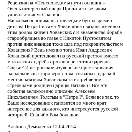
Рецензия на «Неисповедимы пути господни»
Очень интересный очерк.Прочитал с великим
удовольствием. Спасибо.
Насколько я понимаю, стрелецкие бунты времен
детства Петра I и сама Хованщина связаны именно с
этим родом князей Хованских? И знаменитая борьба
старообрядцев во главе с Никитой Пустосвятом
против никонианцев тоже шла под покровительством
Хованских? Ведь именно тогда Иван Андреевич
Хованский претендовал на русский престол вместо
малолетних царей-отроков и регентши царевны
Софьи? И петровские изуверские преследования
раскольников-староверов тоже связаны с царской
местью князьям Хованским за истребление
стрельцами родичей царицы Натальи? Все эти
события великолепно описаны Алексеем
Николаевичем Толстым в "Петре I". Если все так, то
Ваше исследование становится во много крат
интереснее для каждого, кто интересуется русской
историей. Спасибо Вам большое.
Альбина Демиденко 12.04.2014