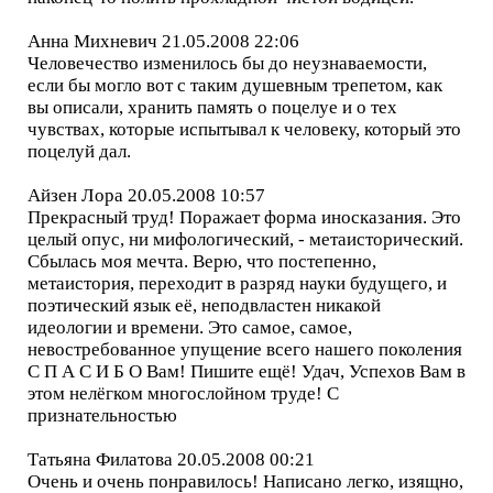
Анна Михневич 21.05.2008 22:06
Человечество изменилось бы до неузнаваемости,
если бы могло вот с таким душевным трепетом, как
вы описали, хранить память о поцелуе и о тех
чувствах, которые испытывал к человеку, который это
поцелуй дал.
Айзен Лора 20.05.2008 10:57
Прекрасный труд! Поражает форма иносказания. Это
целый опус, ни мифологический, - метаисторический.
Сбылась моя мечта. Верю, что постепенно,
метаистория, переходит в разряд науки будущего, и
поэтический язык её, неподвластен никакой
идеологии и времени. Это самое, самое,
невостребованное упущение всего нашего поколения
С П А С И Б О Вам! Пишите ещё! Удач, Успехов Вам в
этом нелёгком многослойном труде! С
признательностью
Татьяна Филатова 20.05.2008 00:21
Очень и очень понравилось! Написано легко, изящно,