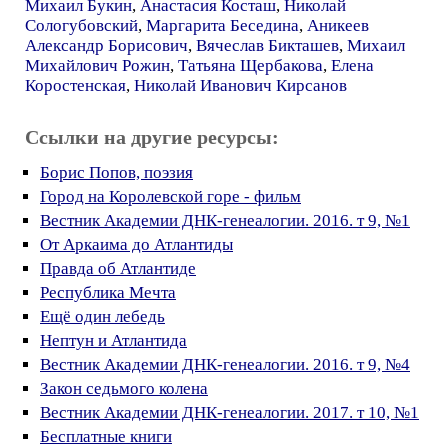
Михаил Букин
,
Анастасия Косташ
,
Николай
Сологубовский
,
Маргарита Беседина
,
Аникеев
Александр Борисович
,
Вячеслав Бикташев
,
Михаил
Михайлович Рожин
,
Татьяна Щербакова
,
Елена
Коростенская
,
Николай Иванович Кирсанов
Ссылки на другие ресурсы:
Борис Попов, поэзия
Город на Королевской горе - фильм
Вестник Академии ДНК-генеалогии. 2016. т 9, №1
От Аркаима до Атлантиды
Правда об Атлантиде
Республика Мечта
Ещё один лебедь
Нептун и Атлантида
Вестник Академии ДНК-генеалогии. 2016. т 9, №4
Закон седьмого колена
Вестник Академии ДНК-генеалогии. 2017. т 10, №1
Бесплатные книги