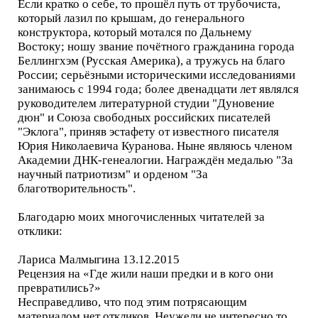
Если кратко о себе, то прошёл путь от трубочиста,
который лазил по крышам, до генерального
конструктора, который мотался по Дальнему
Востоку; ношу звание почётного гражданина города
Беллингхэм (Русская Америка), а тружусь на благо
России; серьёзными историческими исследованиями
занимаюсь с 1994 года; более двенадцати лет являлся
руководителем литературной студии "Дуновение
дюн" и Союза свободных российских писателей
"Эклога", приняв эстафету от известного писателя
Юрия Николаевича Куранова. Ныне являюсь членом
Академии ДНК-генеалогии. Награждён медалью "За
научный патриотизм" и орденом "За
благотворительность".
Благодарю моих многочисленных читателей за
отклики:
Лариса Малмыгина 13.12.2015
Рецензия на «Где жили наши предки и в кого они
превратились?»
Несправедливо, что под этим потрясающим
материалом нет откликов. Неужели не интересно то,