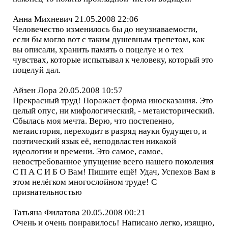
Анна Михневич 21.05.2008 22:06
Человечество изменилось бы до неузнаваемости,
если бы могло вот с таким душевным трепетом, как
вы описали, хранить память о поцелуе и о тех
чувствах, которые испытывал к человеку, который это
поцелуй дал.
Айзен Лора 20.05.2008 10:57
Прекрасный труд! Поражает форма иносказания. Это
целый опус, ни мифологический, - метаисторический.
Сбылась моя мечта. Верю, что постепенно,
метаистория, переходит в разряд науки будущего, и
поэтический язык её, неподвластен никакой
идеологии и времени. Это самое, самое,
невостребованное упущение всего нашего поколения
С П А С И Б О Вам! Пишите ещё! Удач, Успехов Вам в
этом нелёгком многослойном труде! С
признательностью
Татьяна Филатова 20.05.2008 00:21
Очень и очень понравилось! Написано легко, изящно,