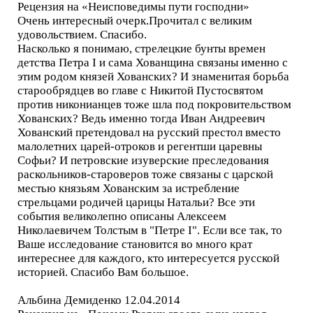
Рецензия на «Неисповедимы пути господни»
Очень интересный очерк.Прочитал с великим
удовольствием. Спасибо.
Насколько я понимаю, стрелецкие бунты времен
детства Петра I и сама Хованщина связаны именно с
этим родом князей Хованских? И знаменитая борьба
старообрядцев во главе с Никитой Пустосвятом
против никонианцев тоже шла под покровительством
Хованских? Ведь именно тогда Иван Андреевич
Хованский претендовал на русский престол вместо
малолетних царей-отроков и регентши царевны
Софьи? И петровские изуверские преследования
раскольников-староверов тоже связаны с царской
местью князьям Хованским за истребление
стрельцами родичей царицы Натальи? Все эти
события великолепно описаны Алексеем
Николаевичем Толстым в "Петре I". Если все так, то
Ваше исследование становится во много крат
интереснее для каждого, кто интересуется русской
историей. Спасибо Вам большое.
Альбина Демиденко 12.04.2014