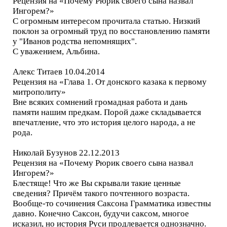
Рецензия на «Почему Рюрик своего сына назвал
Ингорем?»
С огромным интересом прочитала статью. Низкий
поклон за огромный труд по восстановлению памяти
у "Иванов родства непомнящих".
С уважением, Альбина.
Алекс Титаев 10.04.2014
Рецензия на «Глава 1. От донского казака к первому
митрополиту»
Вне всяких сомнений громадная работа и дань
памяти нашим предкам. Порой даже складывается
впечатление, что это история целого народа, а не
рода.
Николай Бузунов 22.12.2013
Рецензия на «Почему Рюрик своего сына назвал
Ингорем?»
Блестяще! Что же Вы скрывали такие ценные
сведения? Причём такого почтенного возраста.
Вообще-то сочинения Саксона Грамматика известны
давно. Конечно Саксон, будучи саксом, многое
исказил, но история Руси продлевается однозначно.