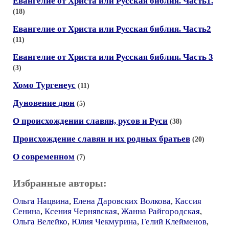
Евангелие от Христа или Русская библия. Часть1.
(18)
Евангелие от Христа или Русская библия. Часть2
(11)
Евангелие от Христа или Русская библия. Часть 3
(3)
Хомо Тургенеус
(11)
Дуновение дюн
(5)
О происхождении славян, русов и Руси
(38)
Происхождение славян и их родных братьев
(20)
О современном
(7)
Избранные авторы:
Ольга Нацвина
,
Елена Даровских Волкова
,
Кассия
Сенина
,
Ксения Чернявская
,
Жанна Райгородская
,
Ольга Велейко
,
Юлия Чекмурина
,
Гелий Клейменов
,